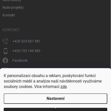
Naše projekty
Kontakt
KONTAKT
+420 323 607 381
+420 725 190 583
Facebook
donate_cz
K personalizaci obsahu a reklam, poskytování funkcí
+420 725 190 583
sociálních médií a analýze naší návštěvnosti využíváme
soubory cookies. Více informací
zde
.
Nastavení
Copyright 2026
DONATE
. Všechna práva vyhrazena.
Upravit nastavení