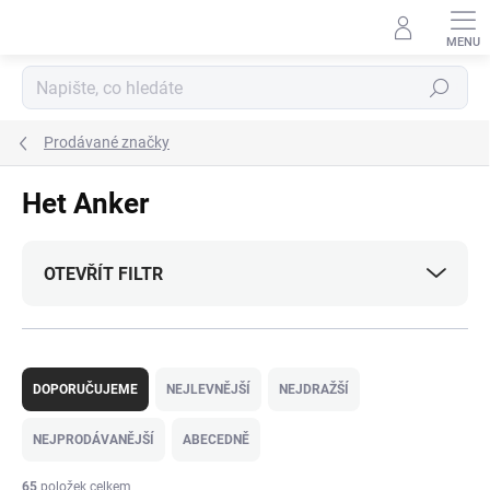
Přejít
na
obsah
Hledat
Prodávané značky
Het Anker
OTEVŘÍT FILTR
Ř
a
DOPORUČUJEME
NEJLEVNĚJŠÍ
NEJDRAŽŠÍ
z
e
NEJPRODÁVANĚJŠÍ
ABECEDNĚ
n
í
65
položek celkem