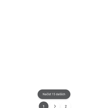
VYSTAVENO NA SHOWROOMU
NA OBJEDNÁNÍ 8-10 TÝDNŮ
Portobello - sedací
Rasmus - křeslo
souprava
32 370 Kč
1 Kč
Detail
Detail
Načíst 15 dalších
1
2