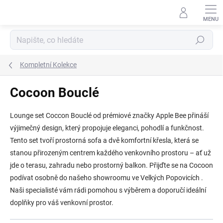
Přejít
na
obsah
Hledat
Kompletní Kolekce
Cocoon Bouclé
Lounge set Coccon Bouclé od prémiové značky Apple Bee přináší
výjimečný design, který propojuje eleganci, pohodlí a funkčnost.
Tento set tvoří prostorná sofa a dvě komfortní křesla, která se
stanou přirozeným centrem každého venkovního prostoru – ať už
jde o terasu, zahradu nebo prostorný balkon. Přijďte se na Cocoon
podívat osobně do našeho showroomu ve Velkých Popovicích .
Naši specialisté vám rádi pomohou s výběrem a doporučí ideální
doplňky pro váš venkovní prostor.