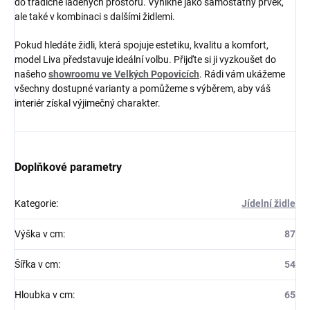
do tradičně laděných prostorů. Vynikne jako samostatný prvek,
ale také v kombinaci s dalšími židlemi.
Pokud hledáte židli, která spojuje estetiku, kvalitu a komfort,
model Liva představuje ideální volbu. Přijďte si ji vyzkoušet do
našeho
showroomu ve Velkých Popovicích
. Rádi vám ukážeme
všechny dostupné varianty a pomůžeme s výběrem, aby váš
interiér získal výjimečný charakter.
Doplňkové parametry
Kategorie
:
Jídelní židle
Výška v cm
:
87
Šířka v cm
:
54
Hloubka v cm
:
65