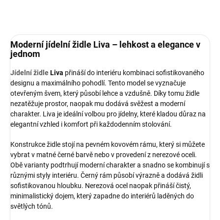
Moderní jídelní židle Liva – lehkost a elegance v
jednom
Jídelní židle
Liva
přináší do interiéru kombinaci sofistikovaného
designu a maximálního pohodlí. Tento model se vyznačuje
otevřeným švem, který působí lehce a vzdušně. Díky tomu židle
nezatěžuje prostor, naopak mu dodává svěžest a moderní
charakter. Liva je ideální volbou pro jídelny, které kladou důraz na
elegantní vzhled i komfort při každodenním stolování.
Konstrukce židle stojí na pevném kovovém rámu, který si můžete
vybrat v matné černé barvě nebo v provedení z nerezové oceli.
Obě varianty podtrhují moderní charakter a snadno se kombinují s
různými styly interiéru. Černý rám působí výrazně a dodává židli
sofistikovanou hloubku. Nerezová ocel naopak přináší čistý,
minimalistický dojem, který zapadne do interiérů laděných do
světlých tónů.