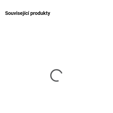
Související produkty
NA OBJEDNÁNÍ 8-10 TÝDNŮ
Lola - jídelní židle
1 Kč
Detail