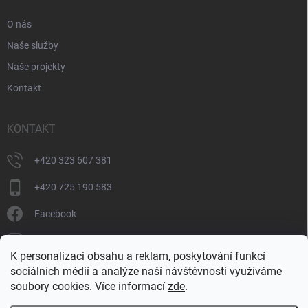
O nás
Naše služby
Naše projekty
Kontakt
KONTAKT
+420 323 607 381
+420 725 190 583
Facebook
donate_cz
K personalizaci obsahu a reklam, poskytování funkcí
+420 725 190 583
sociálních médií a analýze naší návštěvnosti využíváme
soubory cookies. Více informací
zde
.