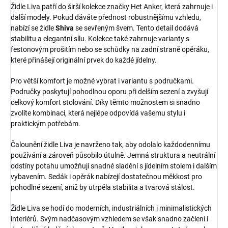
Židle Liva patří do širší kolekce značky Het Anker, která zahrnuje i
další modely. Pokud dáváte přednost robustnějšímu vzhledu,
nabízí se židle
Shiva
se sevřeným švem. Tento detail dodává
stabilitu a elegantní sílu. Kolekce také zahrnuje varianty s
festonovým prošitím nebo se schůdky na zadní straně opěráku,
které přinášejí originální prvek do každé jídelny.
Pro větší komfort je možné vybrat i variantu s područkami.
Područky poskytují pohodlnou oporu při delším sezení a zvyšují
celkový komfort stolování. Díky těmto možnostem si snadno
zvolíte kombinaci, která nejlépe odpovídá vašemu stylu i
praktickým potřebám.
Čalounění židle Liva je navrženo tak, aby odolalo každodennímu
používání a zároveň působilo útulně. Jemná struktura a neutrální
odstíny potahu umožňují snadné sladění s jídelním stolem i dalším
vybavením. Sedák i opěrák nabízejí dostatečnou měkkost pro
pohodlné sezení, aniž by utrpěla stabilita a tvarová stálost.
Židle Liva se hodí do moderních, industriálních i minimalistických
interiérů. Svým nadčasovým vzhledem se však snadno začlení i