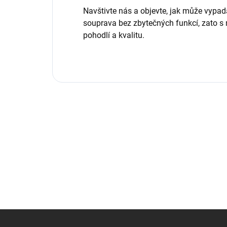
Navštivte nás a objevte, jak může vypa
souprava bez zbytečných funkcí, zato 
pohodlí a kvalitu.
Z
á