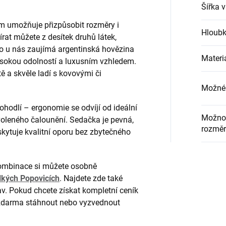
Šířka 
m umožňuje přizpůsobit rozměry i
Hloubk
írat můžete z desítek druhů látek,
to u nás zaujímá argentinská hovězina
Materi
vysokou odolností a luxusním vzhledem.
tě a skvěle ladí s kovovými či
Možné 
hodlí – ergonomie se odvíjí od ideální
Možnos
voleného čalounění. Sedačka je pevná,
rozměr
skytuje kvalitní oporu bez zbytečného
kombinace si můžete osobně
kých Popovicích
. Najdete zde také
v. Pokud chcete získat kompletní ceník
j zdarma stáhnout nebo vyzvednout