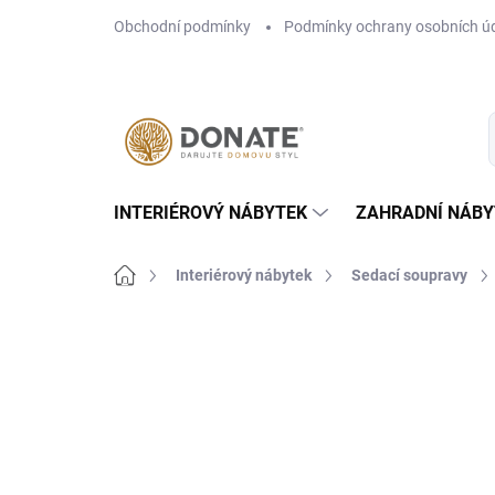
Přejít
Obchodní podmínky
Podmínky ochrany osobních ú
na
obsah
INTERIÉROVÝ NÁBYTEK
ZAHRADNÍ NÁBY
Domů
Interiérový nábytek
Sedací soupravy
Neohodnoceno
Podrobnosti hodn