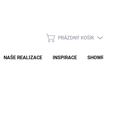
PRÁZDNÝ KOŠÍK
NÁKUPNÍ
KOŠÍK
NAŠE REALIZACE
INSPIRACE
SHOWROOM
NAŠ
OMU