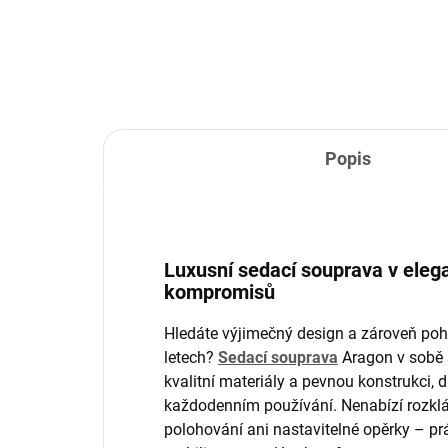
Popis
Luxusní sedací souprava v eleg
kompromisů
Hledáte výjimečný design a zároveň pohod
letech?
Sedací souprava
Aragon v sobě s
kvalitní materiály a pevnou konstrukci, dík
každodenním používání. Nenabízí rozkláda
polohování ani nastavitelné opěrky – prá