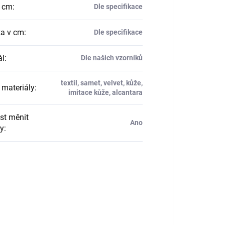
v cm
:
Dle specifikace
a v cm
:
Dle specifikace
ál
:
Dle našich vzorníků
textil, samet, velvet, kůže,
materiály
:
imitace kůže, alcantara
t měnit
Ano
y
: