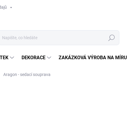
dajů
Hledat
TEK
DEKORACE
ZAKÁZKOVÁ VÝROBA NA MÍRU
Aragon - sedací souprava
ocení
ZNAČKA:
HET ANKER
Poptat
VYSTAVENO NA SHOWRO
MOŽNOSTI DORUČENÍ