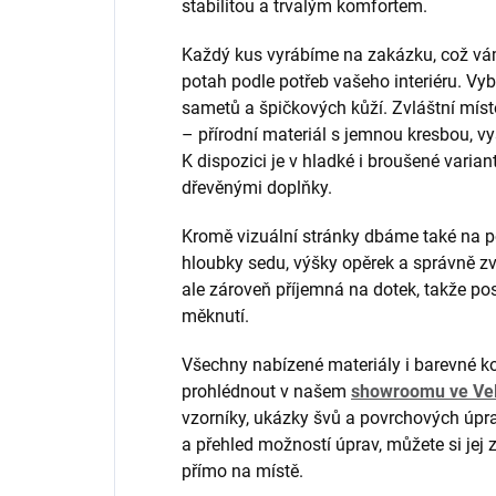
stabilitou a trvalým komfortem.
Každý kus vyrábíme na zakázku, což vá
potah podle potřeb vašeho interiéru. Vyb
sametů a špičkových kůží. Zvláštní mís
– přírodní materiál s jemnou kresbou, 
K dispozici je v hladké i broušené varian
dřevěnými doplňky.
Kromě vizuální stránky dbáme také na po
hloubky sedu, výšky opěrek a správně z
ale zároveň příjemná na dotek, takže po
měknutí.
Všechny nabízené materiály i barevné 
prohlédnout v našem
showroomu ve Vel
vzorníky, ukázky švů a povrchových úpra
a přehled možností úprav, můžete si je
přímo na místě.