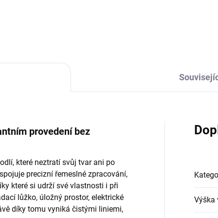
Souvisejíc
Dop
antním provedení bez
lí, které neztratí svůj tvar ani po
pojuje precizní řemeslné zpracování,
Katego
y které si udrží své vlastnosti i při
cí lůžko, úložný prostor, elektrické
Výška 
vě díky tomu vyniká čistými liniemi,