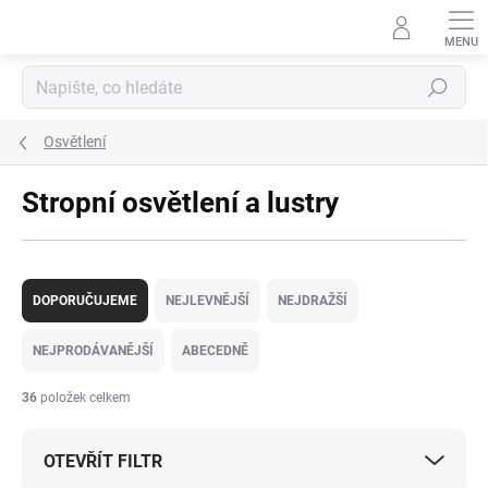
Přejít
na
obsah
Hledat
Osvětlení
Stropní osvětlení a lustry
Ř
a
DOPORUČUJEME
NEJLEVNĚJŠÍ
NEJDRAŽŠÍ
z
e
NEJPRODÁVANĚJŠÍ
ABECEDNĚ
n
í
36
položek celkem
p
r
OTEVŘÍT FILTR
o