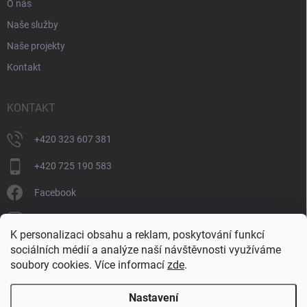
O nás
Naše služby
Naše projekty
Kontakt
KONTAKT
+420 323 607 381
+420 725 190 583
Facebook
donate_cz
K personalizaci obsahu a reklam, poskytování funkcí
+420 725 190 583
sociálních médií a analýze naší návštěvnosti využíváme
soubory cookies. Více informací
zde
.
Nastavení