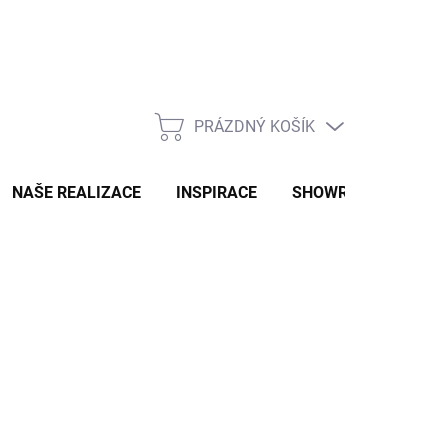
PRÁZDNÝ KOŠÍK
NÁKUPNÍ
KOŠÍK
NAŠE REALIZACE
INSPIRACE
SHOWROOM
NAŠ
Následující