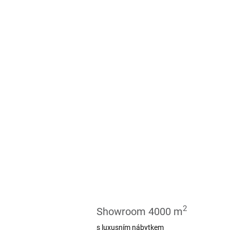
Jídlení stoly
Objevte kouzlo našich jídelní
Prohlédnout
2
Showroom 4000 m
s luxusním nábytkem