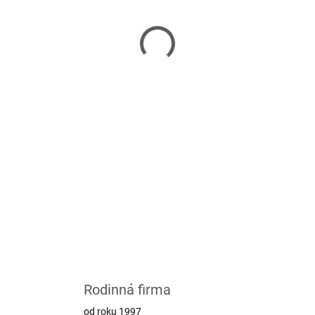
ch stolů a proměňte svůj interiér v oázu pohody
Rodinná firma
od roku 1997