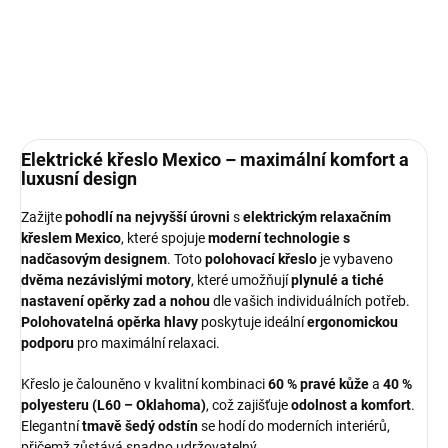
křesla
podle vašich přání.
DETAILNÍ INFORMACE
ZEPTAT SE
HLÍDAT
Elektrické křeslo Mexico – maximální komfort a
luxusní design
Zažijte
pohodlí na nejvyšší úrovni
s
elektrickým relaxačním
křeslem Mexico
, které spojuje
moderní technologie s
nadčasovým designem
. Toto
polohovací křeslo
je vybaveno
dvěma nezávislými motory
, které umožňují
plynulé a tiché
nastavení opěrky zad a nohou
dle vašich individuálních potřeb.
Polohovatelná opěrka hlavy
poskytuje ideální
ergonomickou
podporu
pro maximální relaxaci.
Křeslo je čalouněno v kvalitní kombinaci
60 % pravé kůže
a
40 %
polyesteru (L60 – Oklahoma)
, což zajišťuje
odolnost a komfort
.
Elegantní
tmavě šedý odstín
se hodí do moderních interiérů,
přičemž zůstává snadno udržovatelný.