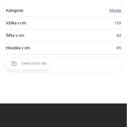
Kategorie
:
Křesla
Výška v cm
:
120
Šířka v cm
:
83
Hloubka v cm
:
85
Ceník (364.6 kB)
Z
á
p
a