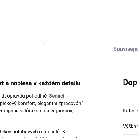
Souvisejíc
Dop
t a noblesa v každém detailu
cítit opravdu pohodlně.
Sedací
špičkový komfort, elegantní zpracování
vrhujeme s důrazem na ergonomii,
Katego
Výška 
olekce potahových materiálů. K