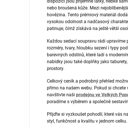
dispozici jsou příjemné látky, hebké sam
nebo broušená kůže. Mezi nejoblíbenější 
hovězina. Tento prémiový materiál dodá
vysokou odolnost a nadčasový charakte
patinuje, čímž získává na ještě větší osob
Každou sedací soupravu rádi upravíme p
rozměry, tvary, hloubku sezení i typy po
barevných odstínů, které ladí s moderními
nabídky jsou také doplňky jako taburety
prostory.
Celkový ceník a podrobný přehled možnos
přímo na našem webu. Pokud si chcete v
navštivte naši
prodejnu ve Velkých Pop
poradíme s výběrem a společně sestavím
Přijďte si vyzkoušet pohodlí, které vás 
styl, funkčnost a kvalitu v jednom celku.