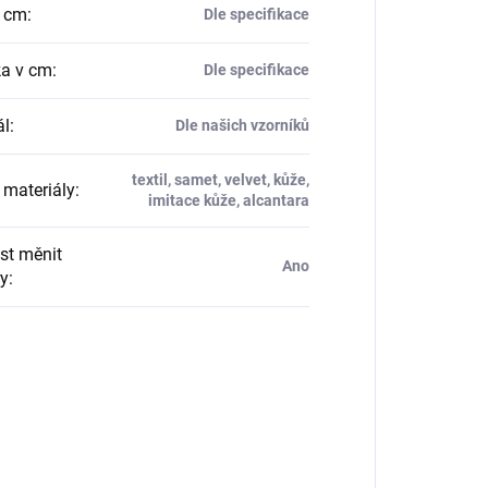
v cm
:
Dle specifikace
a v cm
:
Dle specifikace
ál
:
Dle našich vzorníků
textil, samet, velvet, kůže,
materiály
:
imitace kůže, alcantara
t měnit
Ano
y
: