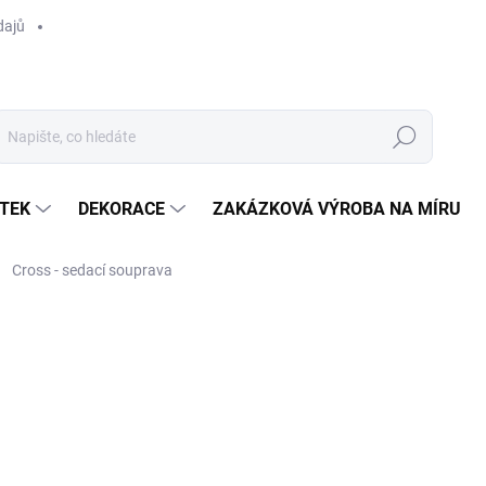
dajů
Hledat
TEK
DEKORACE
ZAKÁZKOVÁ VÝROBA NA MÍRU
Cross - sedací souprava
ocení
ZNAČKA:
HET ANKER
Poptat
NA OBJEDNÁNÍ 8-10 TÝDN
MOŽNOSTI DORUČENÍ