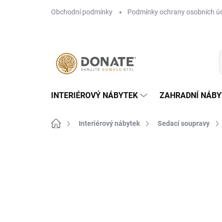
Přejít
Obchodní podmínky
Podmínky ochrany osobních ú
na
obsah
INTERIÉROVÝ NÁBYTEK
ZAHRADNÍ NÁBY
Domů
Interiérový nábytek
Sedací soupravy
Neohodnoceno
Podrobnosti hodn