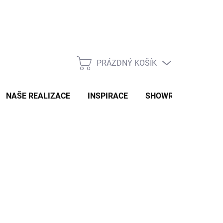
PRÁZDNÝ KOŠÍK
NÁKUPNÍ
KOŠÍK
NAŠE REALIZACE
INSPIRACE
SHOWROOM
NAŠ
Ů