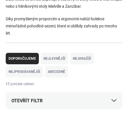
nebo s hliníkovými stoly Melville a Zanzibar.
Díky promyšleným proporcím a ergonomii nabízí kolekce
mimořádně pohodlné sezení, které si oblíbily zahrady po mnoho
let.
Ř
a
DOPORUČUJEME
NEJLEVNĚJŠÍ
NEJDRAŽŠÍ
z
e
NEJPRODÁVANĚJŠÍ
ABECEDNĚ
n
í
17
položek celkem
p
r
OTEVŘÍT FILTR
o
d
u
V
k
ý
NOVINKA
NOVINKA
t