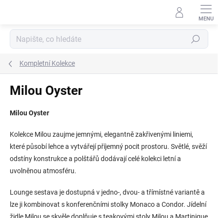
Přejít
na
obsah
Hledat
Kompletní Kolekce
Milou Oyster
Milou Oyster
Kolekce Milou zaujme jemnými, elegantně zakřivenými liniemi,
které působí lehce a vytvářejí příjemný pocit prostoru. Světlé, svěží
odstíny konstrukce a polštářů dodávají celé kolekci letní a
uvolněnou atmosféru.
Lounge sestava je dostupná v jedno-, dvou- a třímístné variantě a
lze ji kombinovat s konferenčními stolky Monaco a Condor. Jídelní
židle Milou se skvěle doplňuje s teakovými stoly Milou a Martinique