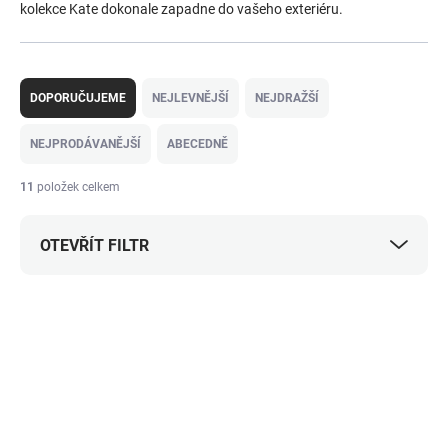
kolekce Kate dokonale zapadne do vašeho exteriéru.
Ř
a
DOPORUČUJEME
NEJLEVNĚJŠÍ
NEJDRAŽŠÍ
z
e
NEJPRODÁVANĚJŠÍ
ABECEDNĚ
n
í
11
položek celkem
p
r
OTEVŘÍT FILTR
o
d
u
V
k
ý
t
p
ů
i
s
p
r