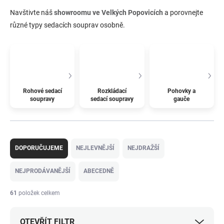
Navštivte náš
showroomu ve Velkých Popovicích
a porovnejte
různé typy sedacích souprav osobně.
Rohové sedací
Rozkládací
Pohovky a
soupravy
sedací soupravy
gauče
Ř
a
DOPORUČUJEME
NEJLEVNĚJŠÍ
NEJDRAŽŠÍ
z
e
NEJPRODÁVANĚJŠÍ
ABECEDNĚ
n
í
61
položek celkem
p
r
OTEVŘÍT FILTR
o