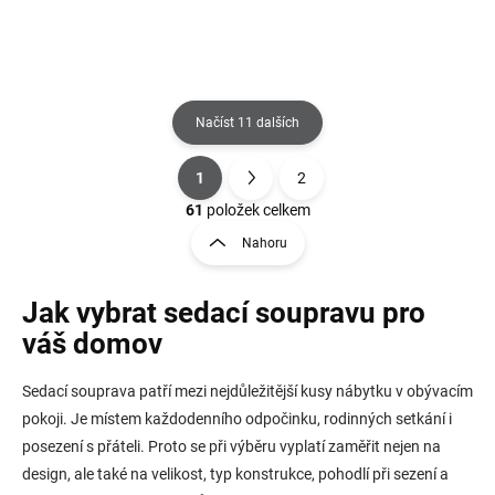
Načíst 11 dalších
1
2
O
S
v
t
61
položek celkem
l
r
Nahoru
á
á
d
n
a
k
Jak vybrat sedací soupravu pro
c
o
í
v
váš domov
p
á
r
n
Sedací souprava patří mezi nejdůležitější kusy nábytku v obývacím
v
í
k
pokoji. Je místem každodenního odpočinku, rodinných setkání i
y
posezení s přáteli. Proto se při výběru vyplatí zaměřit nejen na
v
design, ale také na velikost, typ konstrukce, pohodlí při sezení a
ý