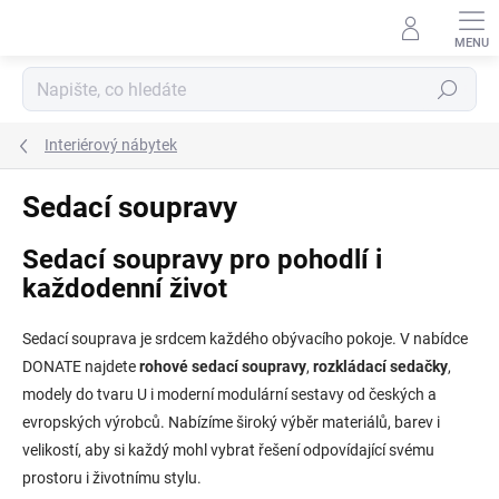
Přejít
na
obsah
Hledat
Interiérový nábytek
Sedací soupravy
Sedací soupravy pro pohodlí i
každodenní život
Sedací souprava je srdcem každého obývacího pokoje. V nabídce
DONATE najdete
rohové sedací soupravy
,
rozkládací sedačky
,
modely do tvaru U i moderní modulární sestavy od českých a
evropských výrobců. Nabízíme široký výběr materiálů, barev i
velikostí, aby si každý mohl vybrat řešení odpovídající svému
prostoru i životnímu stylu.