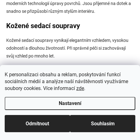
moderních technologií úpravy povrchů. Jsou příjemné na dotek a
snadno se přizpůsobí různým stylům interiéru.
Kožené sedací soupravy
Kožené sedací soupravy vynikají elegantním vzhledem, vysokou
odolností a dlouhou životností. Při správné péči si zachovávají
svůj vzhled po mnoho let.
Snadno čistitelné potahy
K personalizaci obsahu a reklam, poskytování funkcí
sociálních médií a analýze naší návštěvnosti využíváme
Rodiny s malými dětmi nebo domácími mazlíčky často ocení
soubory cookies. Více informací
zde
.
moderní látky se zvýšenou odolností proti skvrnám a snadnější
údržbou.
Nastavení
Pohodlí je stejně důležité jako
design
Odmítnout
Souhlasím
Při výběru sedací soupravy doporučujeme vyzkoušet hloubku