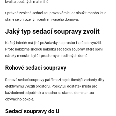
p
kvalitu použitých materiálů.
i
s
Správně zvolená sedací souprava vám bude sloužit mnoho let a
u
stane se přirozeným centrem vašeho domova.
Jaký typ sedací soupravy zvolit
Každý interiér má jiné požadavky na prostor i způsob využití.
Proto nabízíme širokou nabídku sedacích souprav, které splní
nároky menších bytů i prostorných rodinných domů.
Rohové sedací soupravy
Rohové sedací soupravy patří mezi nejoblíbenější varianty díky
efektivnímu využití prostoru. Poskytují dostatek místa pro
každodenní odpočinek a snadno se stanou dominantou
obývacího pokoje.
Sedací soupravy do U