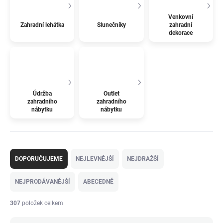
Venkovní
Zahradní lehátka
Slunečníky
zahradní
dekorace
Údržba
Outlet
zahradního
zahradního
nábytku
nábytku
Ř
a
DOPORUČUJEME
NEJLEVNĚJŠÍ
NEJDRAŽŠÍ
z
e
NEJPRODÁVANĚJŠÍ
ABECEDNĚ
n
í
307
položek celkem
p