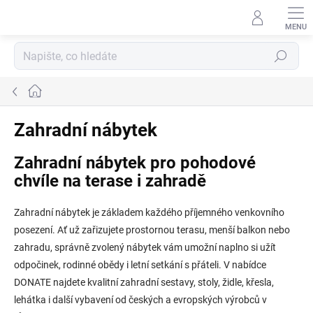
Přejít
na
obsah
Hledat
Domů
Zahradní nábytek
Zahradní nábytek pro pohodové
chvíle na terase i zahradě
Zahradní nábytek je základem každého příjemného venkovního
posezení. Ať už zařizujete prostornou terasu, menší balkon nebo
zahradu, správně zvolený nábytek vám umožní naplno si užít
odpočinek, rodinné obědy i letní setkání s přáteli. V nabídce
DONATE najdete kvalitní zahradní sestavy, stoly, židle, křesla,
lehátka i další vybavení od českých a evropských výrobců v