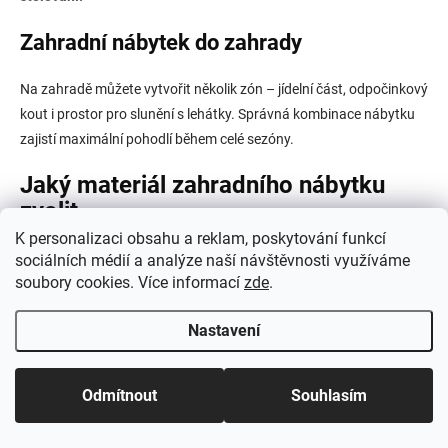
Zahradní nábytek do zahrady
Na zahradě můžete vytvořit několik zón – jídelní část, odpočinkový
kout i prostor pro slunění s lehátky. Správná kombinace nábytku
zajistí maximální pohodlí během celé sezóny.
Jaký materiál zahradního nábytku
zvolit
K personalizaci obsahu a reklam, poskytování funkcí
Materiál ovlivňuje vzhled, životnost i náročnost údržby.
sociálních médií a analýze naší návštěvnosti využíváme
soubory cookies. Více informací
zde
.
Dřevěný zahradní nábytek
Nastavení
Dřevo nabízí přirozený vzhled a nadčasový charakter. Při
pravidelné péči vydrží mnoho let a krásně doplní přírodní prostředí
Odmítnout
Souhlasím
zahrady.
Hliníkový zahradní nábytek