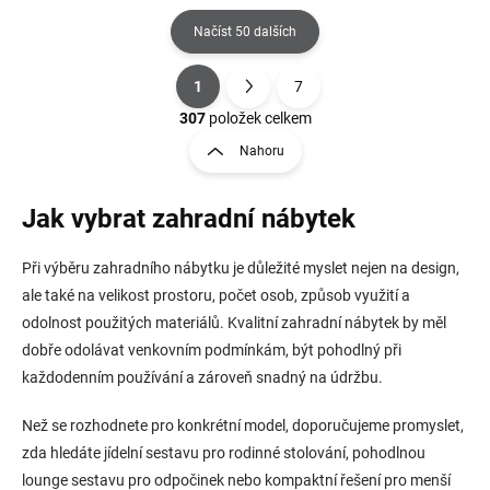
Načíst 50 dalších
1
7
O
S
v
t
307
položek celkem
l
r
Nahoru
á
á
d
n
a
k
Jak vybrat zahradní nábytek
c
o
í
v
p
á
Při výběru zahradního nábytku je důležité myslet nejen na design,
r
n
ale také na velikost prostoru, počet osob, způsob využití a
v
í
k
odolnost použitých materiálů. Kvalitní zahradní nábytek by měl
y
dobře odolávat venkovním podmínkám, být pohodlný při
v
každodenním používání a zároveň snadný na údržbu.
ý
p
i
Než se rozhodnete pro konkrétní model, doporučujeme promyslet,
s
zda hledáte jídelní sestavu pro rodinné stolování, pohodlnou
u
lounge sestavu pro odpočinek nebo kompaktní řešení pro menší