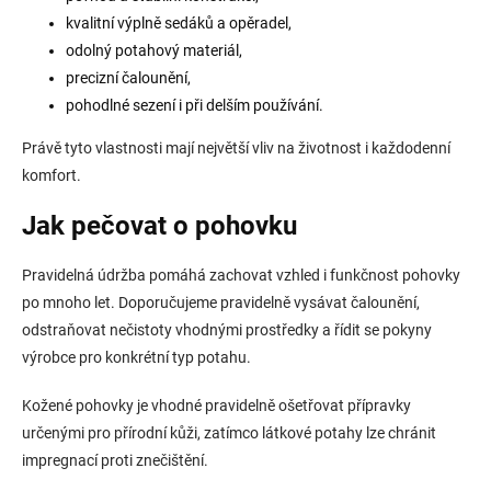
kvalitní výplně sedáků a opěradel,
odolný potahový materiál,
precizní čalounění,
pohodlné sezení i při delším používání.
Právě tyto vlastnosti mají největší vliv na životnost i každodenní
komfort.
Jak pečovat o pohovku
Pravidelná údržba pomáhá zachovat vzhled i funkčnost pohovky
po mnoho let. Doporučujeme pravidelně vysávat čalounění,
odstraňovat nečistoty vhodnými prostředky a řídit se pokyny
výrobce pro konkrétní typ potahu.
Kožené pohovky je vhodné pravidelně ošetřovat přípravky
určenými pro přírodní kůži, zatímco látkové potahy lze chránit
impregnací proti znečištění.