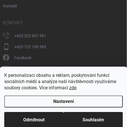
Kontakt
KONTAKT
+420 323 607 381
+420 725 190 583
Facebook
donate_cz
K personalizaci obsahu a reklam, poskytování funkcí
+420 725 190 583
sociálních médií a analýze naší návštěvnosti využíváme
soubory cookies. Více informací
zde
.
Nastavení
Copyright 2026
DONATE
. Všechna práva vyhrazena.
Upravit nastavení
cookies
Odmítnout
Souhlasím
Vytvořil Shoptet