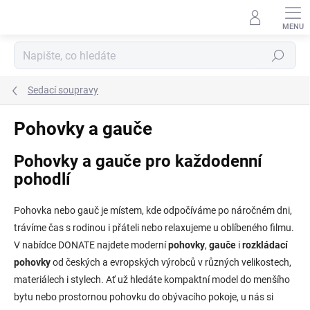
Přejít
na
obsah
Hledat
Sedací soupravy
Pohovky a gauče
Pohovky a gauče pro každodenní
pohodlí
Pohovka nebo gauč je místem, kde odpočíváme po náročném dni,
trávíme čas s rodinou i přáteli nebo relaxujeme u oblíbeného filmu.
V nabídce DONATE najdete moderní
pohovky
,
gauče
i
rozkládací
pohovky
od českých a evropských výrobců v různých velikostech,
materiálech i stylech. Ať už hledáte kompaktní model do menšího
bytu nebo prostornou pohovku do obývacího pokoje, u nás si