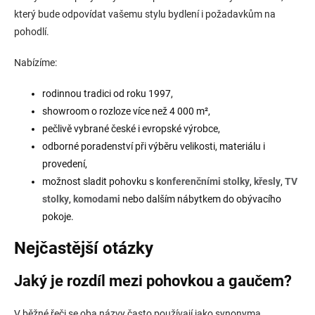
který bude odpovídat vašemu stylu bydlení i požadavkům na
pohodlí.
Nabízíme:
rodinnou tradici od roku 1997,
showroom o rozloze více než 4 000 m²,
pečlivě vybrané české i evropské výrobce,
odborné poradenství při výběru velikosti, materiálu i
provedení,
možnost sladit pohovku s
konferenčními stolky
,
křesly
,
TV
stolky
,
komodami
nebo dalším nábytkem do obývacího
pokoje.
Nejčastější otázky
Jaký je rozdíl mezi pohovkou a gaučem?
V běžné řeči se oba názvy často používají jako synonyma.