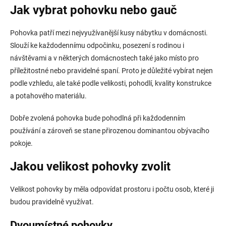
l
Jak vybrat pohovku nebo gauč
á
d
Pohovka patří mezi nejvyužívanější kusy nábytku v domácnosti.
a
c
Slouží ke každodennímu odpočinku, posezení s rodinou i
í
návštěvami a v některých domácnostech také jako místo pro
p
příležitostné nebo pravidelné spaní. Proto je důležité vybírat nejen
r
v
podle vzhledu, ale také podle velikosti, pohodlí, kvality konstrukce
k
a potahového materiálu.
y
v
Dobře zvolená pohovka bude pohodlná při každodenním
ý
používání a zároveň se stane přirozenou dominantou obývacího
p
i
pokoje.
s
u
Jakou velikost pohovky zvolit
Velikost pohovky by měla odpovídat prostoru i počtu osob, které ji
budou pravidelně využívat.
Dvoumístné pohovky