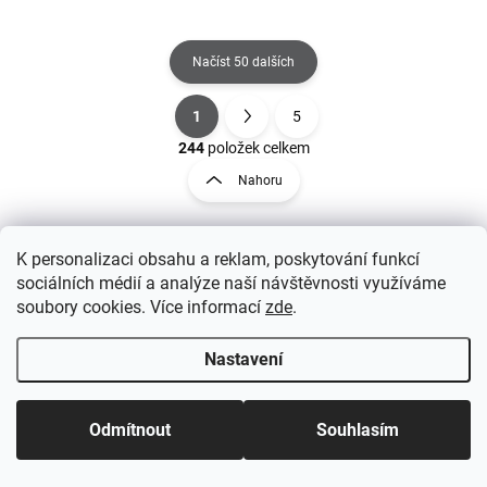
Načíst 50 dalších
1
5
O
S
v
t
244
položek celkem
l
r
Nahoru
á
á
d
n
a
k
c
o
K personalizaci obsahu a reklam, poskytování funkcí
í
v
sociálních médií a analýze naší návštěvnosti využíváme
p
á
Z
soubory cookies. Více informací
zde
.
r
n
á
v
í
p
k
Nastavení
a
y
t
v
ý
í
Odmítnout
Souhlasím
p
i
s