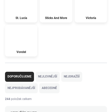
St. Lucia
Sticks And More
Victoria
Vondel
Ř
a
DOPORUČUJEME
NEJLEVNĚJŠÍ
NEJDRAŽŠÍ
z
e
NEJPRODÁVANĚJŠÍ
ABECEDNĚ
n
í
244
položek celkem
p
r