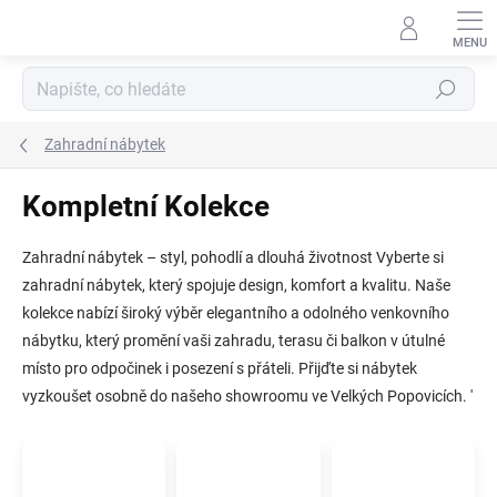
Přejít
na
obsah
Hledat
Zahradní nábytek
Kompletní Kolekce
Zahradní nábytek – styl, pohodlí a dlouhá životnost Vyberte si
zahradní nábytek, který spojuje design, komfort a kvalitu. Naše
kolekce nabízí široký výběr elegantního a odolného venkovního
nábytku, který promění vaši zahradu, terasu či balkon v útulné
místo pro odpočinek i posezení s přáteli. Přijďte si nábytek
vyzkoušet osobně do našeho showroomu ve Velkých Popovicích. '