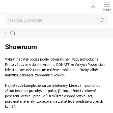
Přejít
na
obsah
Hledat
Domů
Showroom
Vybrat nábytek pouze podle fotografií není vždy jednoduché.
Proto vás zveme do showroomu DONATE ve Velkých Popovicích,
kde si na více než
4 000 m²
můžete prohlédnout široký výběr
nábytku, dekorací i zahradních kolekcí.
Najdete zde kompletně zařízené interiéry, které vám pomohou
získat inspiraci pro obývací pokoj, jídelnu, ložnici i venkovní
posezení. Většinu produktů si můžete osobně vyzkoušet,
porovnat materiály i zpracování a získat lepší představu o jejich
kvalitě.