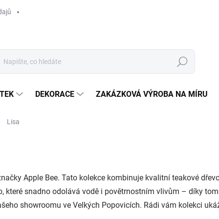
dajů
Hledat
TEK
DEKORACE
ZAKÁZKOVÁ VÝROBA NA MÍRU
Lisa
ačky Apple Bee. Tato kolekce kombinuje kvalitní teakové dřevo 
o, které snadno odolává vodě i povětrnostním vlivům – díky tomu
 našeho showroomu ve Velkých Popovicích. Rádi vám kolekci uk