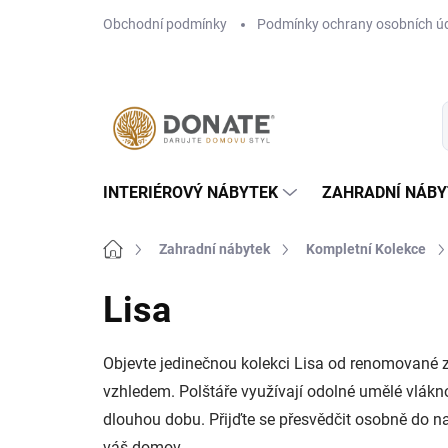
Přejít
Obchodní podmínky
Podmínky ochrany osobních ú
na
obsah
INTERIÉROVÝ NÁBYTEK
ZAHRADNÍ NÁBY
Domů
Zahradní nábytek
Kompletní Kolekce
Lisa
Objevte jedinečnou kolekci Lisa od renomované zn
vzhledem. Polštáře využívají odolné umělé vlákn
dlouhou dobu. Přijďte se přesvědčit osobně do
váš domov.