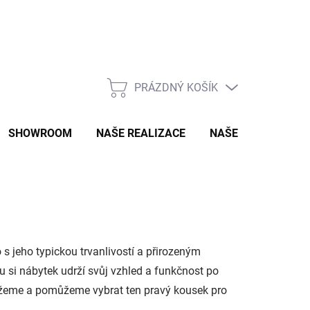
PRÁZDNÝ KOŠÍK
NÁKUPNÍ
KOŠÍK
SHOWROOM
NAŠE REALIZACE
NAŠE SLUŽBY
s jeho typickou trvanlivostí a přirozeným
 si nábytek udrží svůj vzhled a funkčnost po
ážeme a pomůžeme vybrat ten pravý kousek pro