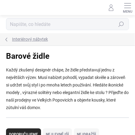
Přejít
na
obsah
Hledat
Interiérový nábytek
Barové židle
Každý zkušený designér chápe, že židle představují jednu z
největších výzev. Musí nabízet pohodlí, vypadat skvěle a zároveň
si udržet svůj styl i po mnoha letech používání. Hledáte ikonické
modely , výrazné solitéry nebo elegantní židle ke stolu ? Přijeďte do
naší prodejny ve Velkých Popovicích a objevte kousky, které
zútulní váš domov.
Ř
a
DOPORUČUJEME
NEJLEVNĚJŠÍ
NEJDRAŽŠÍ