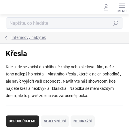
Přejít
na
obsah
Hledat
Interiérový nábytek
Křesla
Kde jinde se začíst do oblíbené knihy nebo sledovat film, než z
toho nejlepšího místa – vlastního křesla , které je nejen pohodlné ,
ale navíc vyjádří vaši osobnost . Navštivte náš showroom, kde
najdete křesla neobvyklá i klasická . Nabídka se mění každým
dnem, ale to pravé zde na vás zaručeně počká.
Ř
a
DOPORUČUJEME
NEJLEVNĚJŠÍ
NEJDRAŽŠÍ
z