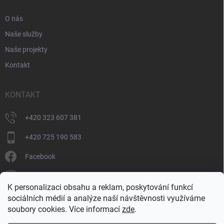
O nás
Naše služby
Naše projekty
Kontakt
KONTAKT
+420 323 607 381
+420 725 190 583
Facebook
donate_cz
K personalizaci obsahu a reklam, poskytování funkcí
+420 725 190 583
sociálních médií a analýze naší návštěvnosti využíváme
soubory cookies. Více informací
zde
.