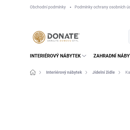
Přejít
Obchodní podmínky
Podmínky ochrany osobních ú
na
obsah
INTERIÉROVÝ NÁBYTEK
ZAHRADNÍ NÁBY
Domů
Interiérový nábytek
Jídelní židle
Kar
Neohodnoceno
Podrobnosti hodn