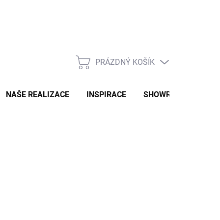
PRÁZDNÝ KOŠÍK
NÁKUPNÍ
KOŠÍK
NAŠE REALIZACE
INSPIRACE
SHOWROOM
NAŠ
OMU