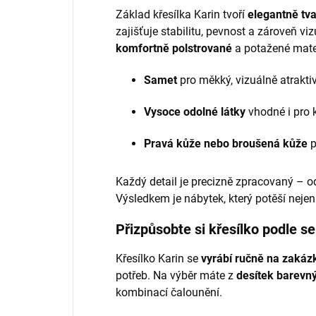
Základ křesílka Karin tvoří
elegantně tv
zajišťuje stabilitu, pevnost a zároveň vi
komfortně polstrované
a potažené mate
Samet
pro měkký, vizuálně atraktiv
Vysoce odolné látky
vhodné i pro 
Pravá kůže nebo broušená kůže
p
Každý detail je precizně zpracovaný – o
Výsledkem je nábytek, který potěší nejen
Přizpůsobte si křesílko podle s
Křesílko Karin se
vyrábí ručně na zakáz
potřeb. Na výběr máte z
desítek barevný
kombinací čalounění.