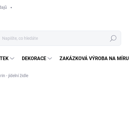
dajů
Hledat
TEK
DEKORACE
ZAKÁZKOVÁ VÝROBA NA MÍRU
in - jídelní židle
ocení
ZNAČKA:
HET ANKER
Poptat
VYSTAVENO NA SHOWRO
MOŽNOSTI DORUČENÍ