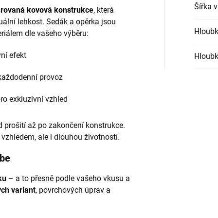
Šířka 
arovaná kovová konstrukce
, která
zuální lehkost. Sedák a opěrka jsou
Hloubk
riálem dle vašeho výběru:
ní efekt
Hloubk
každodenní provoz
ro exkluzivní vzhled
d prošití až po zakončení konstrukce.
 vzhledem, ale i dlouhou životností.
ebe
ku
– a to přesně podle vašeho vkusu a
ch variant
, povrchových úprav a