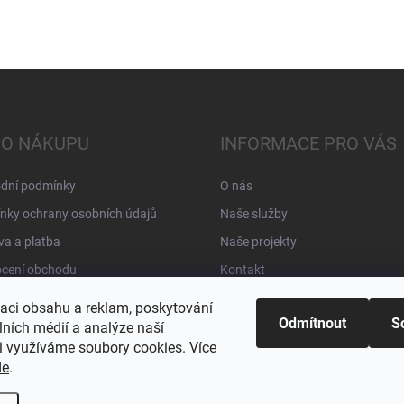
 O NÁKUPU
INFORMACE PRO VÁS
dní podmínky
O nás
nky ochrany osobních údajů
Naše služby
a a platba
Naše projekty
cení obchodu
Kontakt
zaci obsahu a reklam, poskytování
Odmítnout
S
lních médií a analýze naší
i využíváme soubory cookies. Více
de
.