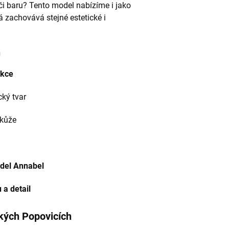
 či baru? Tento model nabízíme i jako
rá zachovává stejné estetické i
n
ukce
ký tvar
 kůže
odel Annabel
 a detail
kých Popovicích