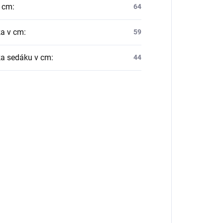
v cm
:
64
a v cm
:
59
a sedáku v cm
:
44