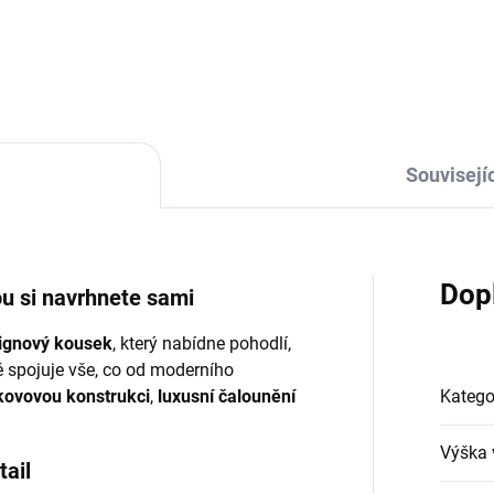
Souvisejíc
Dop
ou si navrhnete sami
ignový kousek
, který nabídne pohodlí,
 spojuje vše, co od moderního
kovovou konstrukci
,
luxusní čalounění
Katego
Výška 
tail