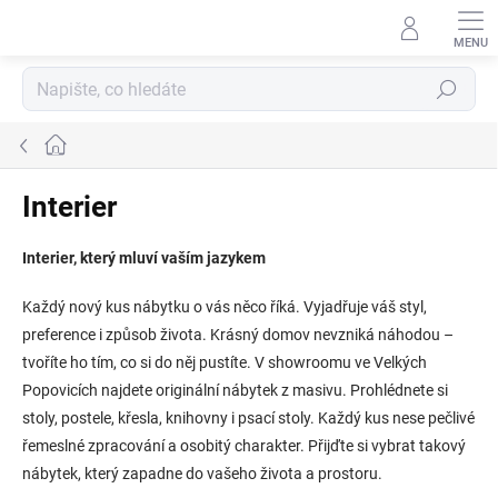
Přejít
na
obsah
Hledat
Domů
Interier
Interier, který mluví vaším jazykem
Každý nový kus nábytku o vás něco říká. Vyjadřuje váš styl,
preference i způsob života. Krásný domov nevzniká náhodou –
tvoříte ho tím, co si do něj pustíte. V showroomu ve Velkých
Popovicích najdete originální nábytek z masivu. Prohlédnete si
stoly, postele, křesla, knihovny i psací stoly. Každý kus nese pečlivé
řemeslné zpracování a osobitý charakter. Přijďte si vybrat takový
nábytek, který zapadne do vašeho života a prostoru.