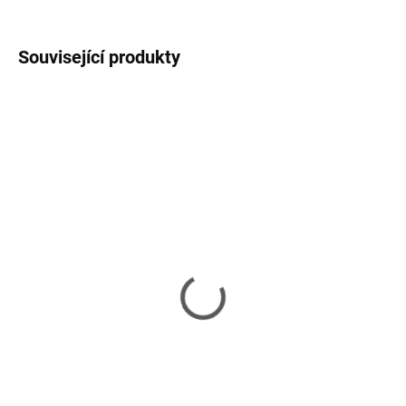
ZEPTAT SE
HLÍDAT
Související produkty
NOVINKA
SKLADEM
(1 KS)
Zanzibar Marble/bronze
-zahradní jídelní stůl
46 290 Kč
Do košíku