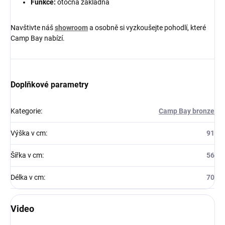
Funkce:
otočná základna
Navštivte náš
showroom
a osobně si vyzkoušejte pohodlí, které
Camp Bay nabízí.
Doplňkové parametry
Kategorie
:
Camp Bay bronze
Výška v cm
:
91
Šířka v cm
:
56
Délka v cm
:
70
Video