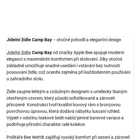
Jídelní židle Camp Bay
– otočné pohodlí a elegantní design
Jídelní židle
Camp Bay
od značky Apple Bee spojuje moderní
eleganci s maximálním komfortem při stolování. Díky otočné
základně umožňuje snadné usedání i vstávání bez nutnosti
posouvání židle, což oceníte zejména při každodenním používání
u zahradního stolu.
Židle zaujme lehkým a vzdušným designem s umělecky tkaným
otevřeným vzorem, který působí sofistikovaně a zároveň
přirozeně. Konstrukci tvoří kvalitní kovový rám s bronzovou
povrchovou úpravou, která dodává nábytku luxusní vzhled.
Výplet v odstínu teakové šedé nabízí jemné barevné variace a
podtrhuje přírodní charakter celé kolekce.
Polštáře Bee Wett® zajišťují vysoký komfort při sezení a zároveň