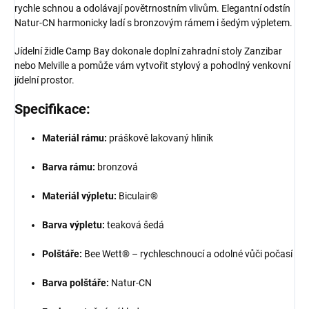
rychle schnou a odolávají povětrnostním vlivům. Elegantní odstín
Natur-CN harmonicky ladí s bronzovým rámem i šedým výpletem.
Jídelní židle Camp Bay dokonale doplní zahradní stoly Zanzibar
nebo Melville a pomůže vám vytvořit stylový a pohodlný venkovní
jídelní prostor.
Specifikace:
Materiál rámu:
práškově lakovaný hliník
Barva rámu:
bronzová
Materiál výpletu:
Biculair®
Barva výpletu:
teaková šedá
Polštáře:
Bee Wett® – rychleschnoucí a odolné vůči počasí
Barva polštáře:
Natur-CN