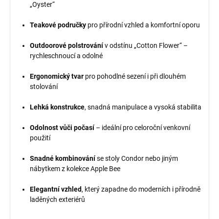
„Oyster“
Teakové područky
pro přírodní vzhled a komfortní oporu
Outdoorové polstrování
v odstínu „Cotton Flower“ –
rychleschnoucí a odolné
Ergonomický tvar
pro pohodlné sezení i při dlouhém
stolování
Lehká konstrukce
, snadná manipulace a vysoká stabilita
Odolnost vůči počasí
– ideální pro celoroční venkovní
použití
Snadné kombinování
se stoly Condor nebo jiným
nábytkem z kolekce Apple Bee
Elegantní vzhled
, který zapadne do moderních i přírodně
laděných exteriérů