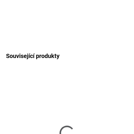
náš
showroom
a objevte, jak snadno zapadne do vašeho
venkovního prostoru.
DETAILNÍ INFORMACE
ZEPTAT SE
HLÍDAT
Související produkty
NOVINKA
NOVINKA
SKLADEM U DODAVATELE 2-3 TÝDNY
SKLADEM U DODAVATELE 2-3 TÝDNY