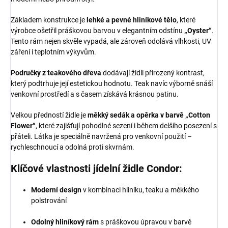
Základem konstrukce je
lehké a pevné hliníkové tělo
, které
výrobce ošetřil práškovou barvou v elegantním odstínu
„Oyster“
.
Tento rám nejen skvěle vypadá, ale zároveň odolává vlhkosti, UV
záření i teplotním výkyvům.
Područky z teakového dřeva
dodávají židli přirozený kontrast,
který podtrhuje její estetickou hodnotu. Teak navíc výborně snáší
venkovní prostředí a s časem získává krásnou patinu.
Velkou předností židle je
měkký sedák a opěrka v barvě „Cotton
Flower“
, které zajišťují pohodlné sezení i během delšího posezení s
přáteli. Látka je speciálně navržená pro venkovní použití –
rychleschnoucí a odolná proti skvrnám.
Klíčové vlastnosti jídelní židle Condor:
Moderní design
v kombinaci hliníku, teaku a měkkého
polstrování
Odolný hliníkový rám
s práškovou úpravou v barvě