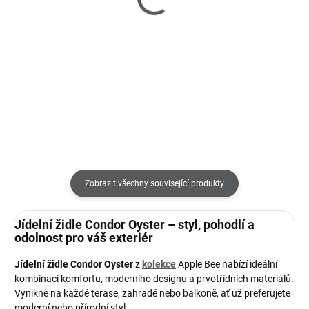
Condor Oyster - jídelní
Condor Oyster - zahradní
zahradní stůl
jidelní set
27 990 Kč
101 330 Kč
od
Detail
Do košíku
Zobrazit všechny související produkty
Jídelní židle Condor Oyster – styl, pohodlí a
odolnost pro váš exteriér
Jídelní židle Condor Oyster
z
kolekce
Apple Bee nabízí ideální
kombinaci komfortu, moderního designu a prvotřídních materiálů.
Vynikne na každé terase, zahradě nebo balkoně, ať už preferujete
moderní nebo přírodní styl.