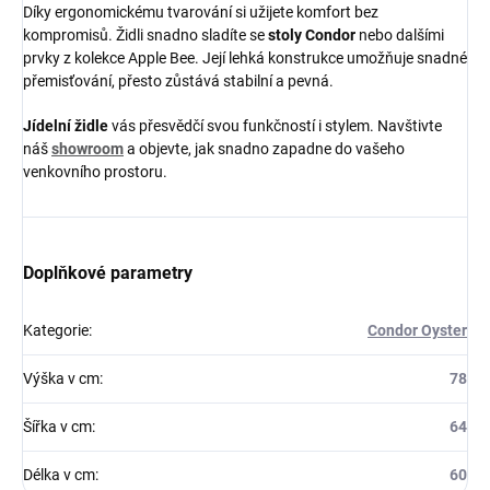
Díky ergonomickému tvarování si užijete komfort bez
kompromisů. Židli snadno sladíte se
stoly Condor
nebo dalšími
prvky z kolekce Apple Bee. Její lehká konstrukce umožňuje snadné
přemisťování, přesto zůstává stabilní a pevná.
Jídelní židle
vás přesvědčí svou funkčností i stylem. Navštivte
náš
showroom
a objevte, jak snadno zapadne do vašeho
venkovního prostoru.
Doplňkové parametry
Kategorie
:
Condor Oyster
Výška v cm
:
78
Šířka v cm
:
64
Délka v cm
:
60