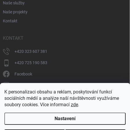
Naše služby
Naše projekty
Kontakt
KONTAKT
+420 323 607 381
+420 725 190 583
Facebook
donate_cz
K personalizaci obsahu a reklam, poskytování funkcí
+420 725 190 583
sociálních médií a analýze naší návštěvnosti využíváme
soubory cookies. Více informací
zde
.
Nastavení