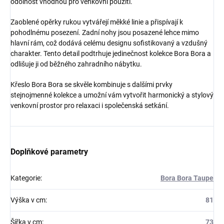
odolnost vhodnou pro venkovní použití.
Zaoblené opěrky rukou vytvářejí měkké linie a přispívají k
pohodlnému posezení. Zadní nohy jsou posazené lehce mimo
hlavní rám, což dodává celému designu sofistikovaný a vzdušný
charakter. Tento detail podtrhuje jedinečnost kolekce Bora Bora a
odlišuje ji od běžného zahradního nábytku.
Křeslo Bora Bora se skvěle kombinuje s dalšími prvky
stejnojmenné kolekce a umožní vám vytvořit harmonický a stylový
venkovní prostor pro relaxaci i společenská setkání.
Doplňkové parametry
Kategorie
:
Bora Bora Taupe
Výška v cm
:
81
Šířka v cm
:
73