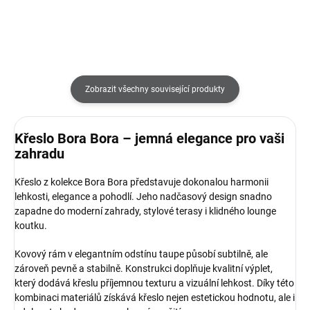
Zobrazit všechny související produkty
Křeslo Bora Bora – jemná elegance pro vaši
zahradu
Křeslo z kolekce Bora Bora představuje dokonalou harmonii
lehkosti, elegance a pohodlí. Jeho nadčasový design snadno
zapadne do moderní zahrady, stylové terasy i klidného lounge
koutku.
Kovový rám v elegantním odstínu taupe působí subtilně, ale
zároveň pevně a stabilně. Konstrukci doplňuje kvalitní výplet,
který dodává křeslu příjemnou texturu a vizuální lehkost. Díky této
kombinaci materiálů získává křeslo nejen estetickou hodnotu, ale i