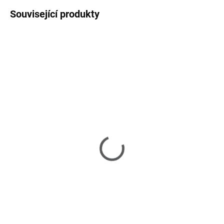
Související produkty
SKLADEM
NA DOTAZ
(1 KS)
Bora Bora - zahradní
Bora Bora - zahradní
sedací souprava set
sedačka
88 250 Kč
38 090 Kč
Do košíku
Do košíku