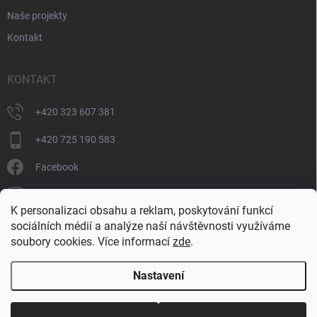
Naše projekty
Kontakt
KONTAKT
+420 323 607 381
+420 725 190 583
Facebook
donate_cz
K personalizaci obsahu a reklam, poskytování funkcí
+420 725 190 583
sociálních médií a analýze naší návštěvnosti využíváme
soubory cookies. Více informací
zde
.
Nastavení
Copyright 2026
DONATE
. Všechna práva vyhrazena.
Upravit nastavení
cookies