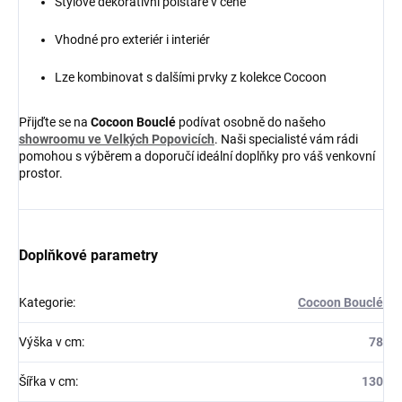
Stylové dekorativní polštáře v ceně
Vhodné pro exteriér i interiér
Lze kombinovat s dalšími prvky z kolekce Cocoon
Přijďte se na
Cocoon Bouclé
podívat osobně do našeho
showroomu ve Velkých Popovicích
. Naši specialisté vám rádi
pomohou s výběrem a doporučí ideální doplňky pro váš venkovní
prostor.
Doplňkové parametry
Kategorie
:
Cocoon Bouclé
Výška v cm
:
78
Šířka v cm
:
130