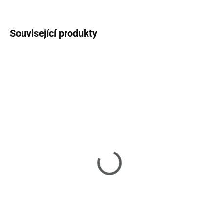
ZEPTAT SE
HLÍDAT
Související produkty
NOVINKA
NOVINKA
SKLADEM U DODAVATELE 2-3 TÝDNY
SKLADEM
(1 KS)
Cocoon Bouclé -
Cocoon Bouclé -
zahradní postel
zahradní sedačka
81 190 Kč
57 590 Kč
Do košíku
Do košíku