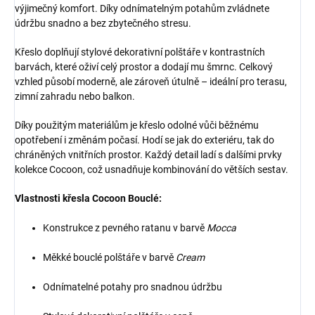
výjimečný komfort. Díky odnímatelným potahům zvládnete
údržbu snadno a bez zbytečného stresu.
Křeslo doplňují stylové dekorativní polštáře v kontrastních
barvách, které oživí celý prostor a dodají mu šmrnc. Celkový
vzhled působí moderně, ale zároveň útulně – ideální pro terasu,
zimní zahradu nebo balkon.
Díky použitým materiálům je křeslo odolné vůči běžnému
opotřebení i změnám počasí. Hodí se jak do exteriéru, tak do
chráněných vnitřních prostor. Každý detail ladí s dalšími prvky
kolekce Cocoon, což usnadňuje kombinování do větších sestav.
Vlastnosti křesla Cocoon Bouclé:
Konstrukce z pevného ratanu v barvě
Mocca
Měkké bouclé polštáře v barvě
Cream
Odnímatelné potahy pro snadnou údržbu