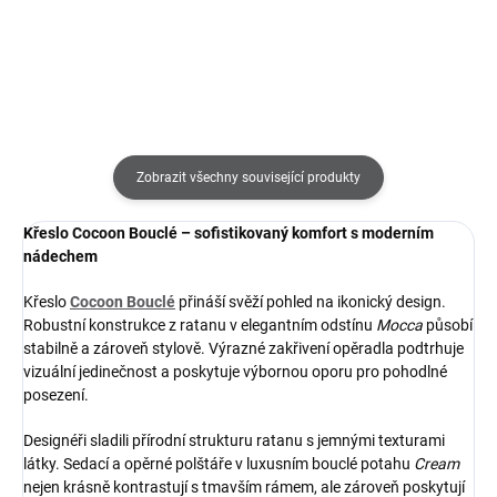
Zobrazit všechny související produkty
Křeslo Cocoon Bouclé – sofistikovaný komfort s moderním
nádechem
Křeslo
Cocoon Bouclé
přináší svěží pohled na ikonický design.
Robustní konstrukce z ratanu v elegantním odstínu
Mocca
působí
stabilně a zároveň stylově. Výrazné zakřivení opěradla podtrhuje
vizuální jedinečnost a poskytuje výbornou oporu pro pohodlné
posezení.
Designéři sladili přírodní strukturu ratanu s jemnými texturami
látky. Sedací a opěrné polštáře v luxusním bouclé potahu
Cream
nejen krásně kontrastují s tmavším rámem, ale zároveň poskytují