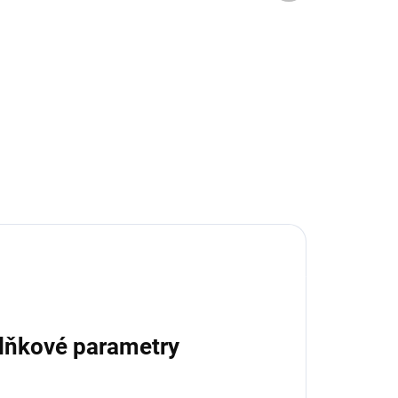
6 KS)
(1 KS)
ní
Condor black - jídelní
zahradní stůl
27 990 Kč
od
Detail
lňkové parametry