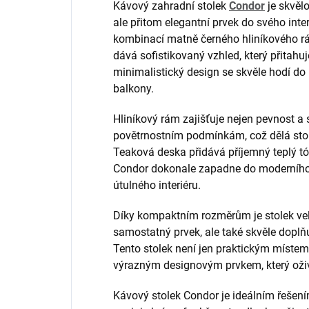
Kávový zahradní stolek
Condor
je skvělo
ale přitom elegantní prvek do svého inter
kombinací matně černého hliníkového rá
dává sofistikovaný vzhled, který přitah
minimalistický design se skvěle hodí do r
balkony.
Hliníkový rám zajišťuje nejen pevnost a st
povětrnostním podmínkám, což dělá stole
Teaková deska přidává příjemný teplý tó
Condor dokonale zapadne do moderního v
útulného interiéru.
Díky kompaktním rozměrům je stolek vel
samostatný prvek, ale také skvěle doplň
Tento stolek není jen praktickým místem
výrazným designovým prvkem, který oživ
Kávový stolek Condor je ideálním řešením 