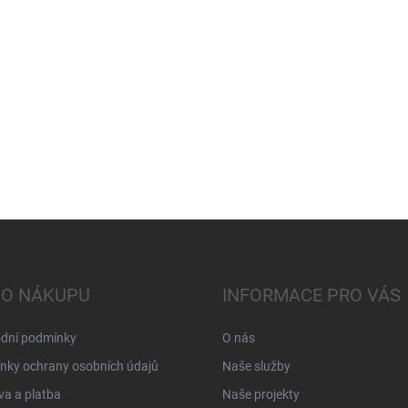
 O NÁKUPU
INFORMACE PRO VÁS
dní podmínky
O nás
nky ochrany osobních údajů
Naše služby
a a platba
Naše projekty