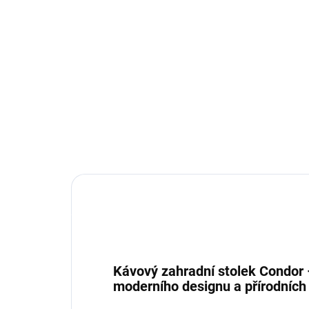
TÝDNY
Cocoon Bouclé - zahradní
Co
postel
se
81 190 Kč
57
Do košíku
Kávový zahradní stolek Condor
moderního designu a přírodních