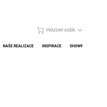
PRÁZDNÝ KOŠÍK
NÁKUPNÍ
KOŠÍK
NAŠE REALIZACE
INSPIRACE
SHOWROOM
NAŠ
2-3 TÝDNY