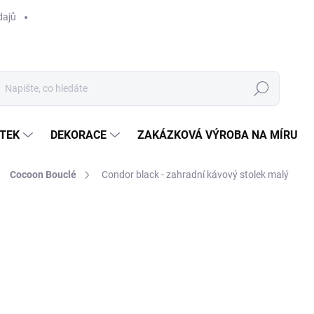
dajů
Hledat
TEK
DEKORACE
ZAKÁZKOVÁ VÝROBA NA MÍRU
Cocoon Bouclé
Condor black - zahradní kávový stolek malý
ocení
ZNAČKA:
APPLE BEE
7 090 Kč
/ ks
Měrná
SKLADEM U DODAVATELE 
cena:
MOŽNOSTI DORUČENÍ