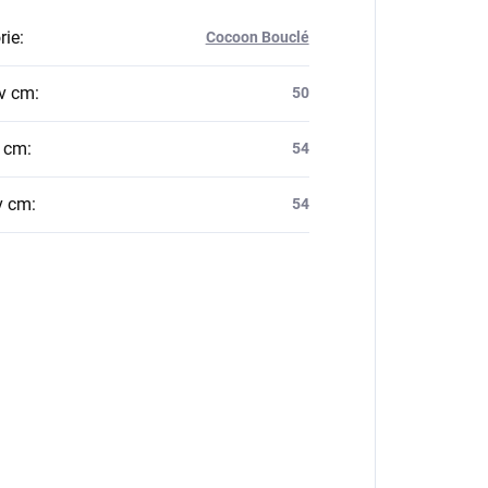
rie
:
Cocoon Bouclé
v cm
:
50
v cm
:
54
v cm
:
54