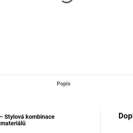
(1 KS)
(>
coon Bouclé - zahradní
Condor black - zahrad
dačka
jídelní židle
 590 Kč
11 390 Kč
Do košíku
Do košíku
Popis
Dop
 – Stylová kombinace
 materiálů