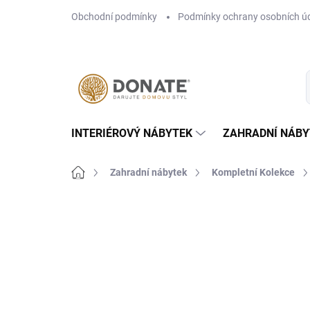
Přejít
Obchodní podmínky
Podmínky ochrany osobních ú
na
obsah
INTERIÉROVÝ NÁBYTEK
ZAHRADNÍ NÁBY
Domů
Zahradní nábytek
Kompletní Kolekce
Neohodnoceno
Podrobnosti hodn