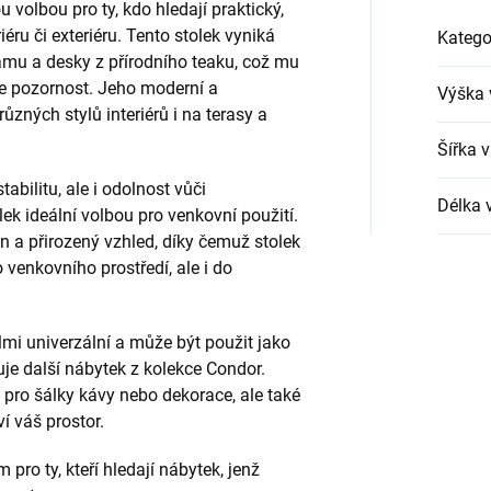
u volbou pro ty, kdo hledají praktický,
iéru či exteriéru. Tento stolek vyniká
Katego
mu a desky z přírodního teaku, což mu
uje pozornost. Jeho moderní a
Výška 
ůzných stylů interiérů i na terasy a
Šířka 
abilitu, ale i odolnost vůči
Délka 
k ideální volbou pro venkovní použití.
n a přirozený vzhled, díky čemuž stolek
enkovního prostředí, ale i do
mi univerzální a může být použit jako
uje další nábytek z kolekce Condor.
 pro šálky kávy nebo dekorace, ale také
í váš prostor.
pro ty, kteří hledají nábytek, jenž