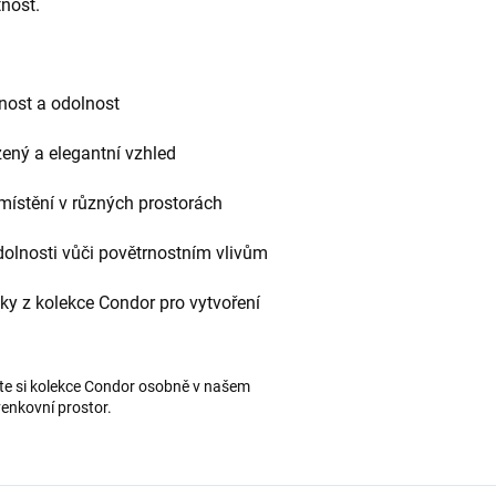
tnost.
nost a odolnost
zený a elegantní vzhled
umístění v různých prostorách
odolnosti vůči povětrnostním vlivům
y z kolekce Condor pro vytvoření
te si kolekce Condor osobně v našem
venkovní prostor.