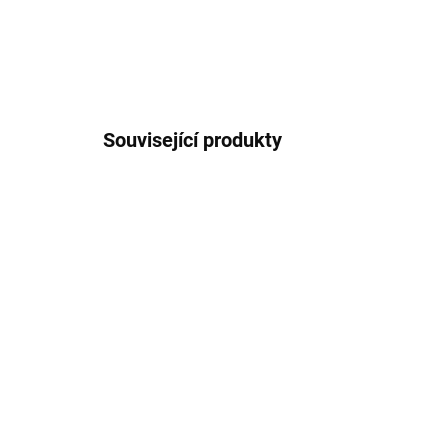
Související produkty
NOVINKA
NOVIN
72000456
SKLADEM U DODAVATELE 2-3