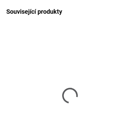
Související produkty
NOVINKA
NOVINKA
SKLADEM U DODAVATELE 2-3 TÝDNY
SKLADEM U DODAVATELE 2-3 TÝDNY
Dolce Cotton Flower -
Dolce Cotton Flower -
zahradní jídelní stůl
zahradní křeslo
49 890 Kč
22 390 Kč
Do košíku
Do košíku