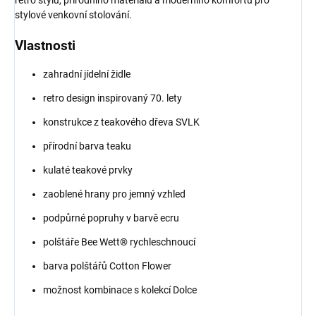
retro stylu, přírodního materiálu a moderního komfortu pro
stylové venkovní stolování.
Vlastnosti
zahradní jídelní židle
retro design inspirovaný 70. lety
konstrukce z teakového dřeva SVLK
přírodní barva teaku
kulaté teakové prvky
zaoblené hrany pro jemný vzhled
podpůrné popruhy v barvě ecru
polštáře Bee Wett® rychleschnoucí
barva polštářů Cotton Flower
možnost kombinace s kolekcí Dolce