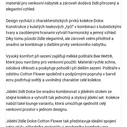
materiál pro venkovní nábytek a zároveň dodává židli přirozený a
elegantní vzhled.
Design vychází z charakteristických prvků kolekce Dolce.
Konstrukce z kulatých teakových „tyčí“ v kombinaci s kubistickými
tvary a zaoblenými hranami vytváří harmonický a jemný vzhled.
Díky tomu působí židle elegantně, ale zároveň velmi přívětivě a
snadno se kombinuje s dalšími prvky venkovního nábytku.
Vysoký komfort při sezení zajišťují měkké polštáře Bee Wett®,
které jsou navrženy pro venkovní použití. Materiál rychle schne,
odolává vlhkosti a poskytuje pohodlí i při delším sezení. Polštáře v
odstínu Cotton Flower společně s podpůrnými popruhy v barvě
ecru podtrhují světlý a uvolněný charakter celé kolekce.
Jídelní židli Dolce lze snadno kombinovat s jídelním stolem ze
stejné kolekce a vytvořit tak jednotný a stylový jídelní set. Kolekce
nabízí také lounge variantu, která umožňuje sjednotit celý
venkovní prostor v jednom designu.
Jídelní židle Dolce Cotton Flower tak představuje ideální spojení