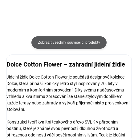
Zobrazit všechny související produkty
Dolce Cotton Flower – zahradní jídelní židle
Jídelní židle Dolce Cotton Flower je součástí designové kolekce
Dolce, která přináší ikonický retro styl inspirovaný 70. lety v
moderním a komfortním provedení. Díky svému nadčasovému
vzhledu a kvalitnímu zpracování se stane stylovým doplňkem
každé terasy nebo zahrady a vytvoří příjemné místo pro venkovní
stolování.
Konstrukci tvoří kvalitní teakového dřevo SVLK v přírodním
odstínu, které je známé svou pevností, dlouhou životností a
přirozenou odolností vůči povětrnostním vlivům. Teak je ideální