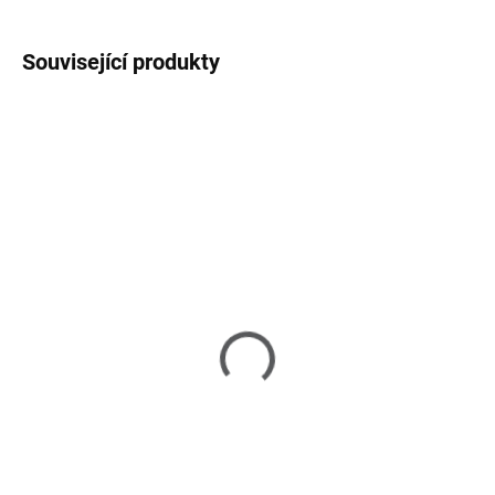
Související produkty
NOVINKA
NOVINKA
SKLADEM U DODAVATELE 2-3 TÝDNY
SKLADEM U DODAVATELE 2-3 TÝDNY
Dolce Cotton Flower -
Dolce Cotton Flower -
zahradní křeslo
zahradní sedačka 3
seater
22 390 Kč
54 890 Kč
Do košíku
Do košíku