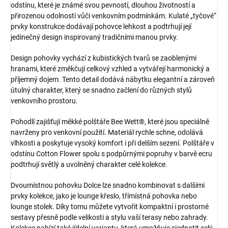
odstínu, které je známé svou pevností, dlouhou životností a
přirozenou odolností vůči venkovním podmínkám. Kulaté „tyčové“
prvky konstrukce dodávají pohovce lehkost a podtrhují její
jedinečný design inspirovaný tradičními manou prvky.
Design pohovky vychází z kubistických tvarů se zaoblenými
hranami, které změkčují celkový vzhled a vytvářejí harmonický a
příjemný dojem. Tento detail dodává nábytku elegantní a zároveň
útulný charakter, který se snadno začlení do různých stylů
venkovního prostoru.
Pohodlí zajišťují měkké polštáře Bee Wett®, které jsou speciálně
navrženy pro venkovní použití. Materiál rychle schne, odolává
vlhkosti a poskytuje vysoký komfort i při delším sezení. Polštáře v
odstínu Cotton Flower spolu s podpůrnými popruhy v barvě ecru
podtrhují světlý a uvolněný charakter celé kolekce.
Dvoumístnou pohovku Dolce lze snadno kombinovat s dalšími
prvky kolekce, jako je lounge křeslo, třímístná pohovka nebo
lounge stolek. Díky tomu můžete vytvořit kompaktní i prostorné
sestavy přesně podle velikosti a stylu vaší terasy nebo zahrady.