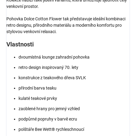
Kolekce nabízí také jídelní variantu, která umožňuje sjednotit celý
venkovní prostor.
Pohovka Dolce Cotton Flower tak představuje ideální kombinaci
retro designu, přírodního materiálu a moderního komfortu pro
stylovou venkovní relaxaci.
Vlastnosti
dvoumístná lounge zahradní pohovka
retro design inspirovaný 70. lety
konstrukce z teakového dřeva SVLK
přírodní barva teaku
kulaté teakové prvky
zaoblené hrany pro jemný vzhled
podpůrné popruhy v barvě ecru
polštáře Bee Wett® rychleschnoucí