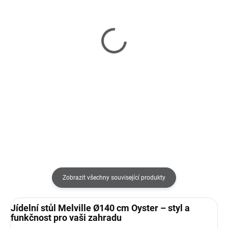
SKLADEM U DODAVATELE 2-3 TÝDNY
SKLADEM U DODAVATELE 2-3 TÝDNY
Melville Oyster Oval -
Condor Oyster - zahradní
zahradní jídelní stůl
jídelní židle
54 290 Kč
11 390 Kč
od
Detail
Do košíku
Zobrazit všechny související produkty
Jídelní stůl Melville Ø140 cm Oyster – styl a
funkčnost pro vaši zahradu