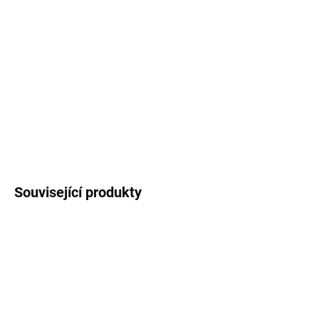
Materiál desky: slinutý kámen (Oyster)
Materiál konstrukce: práškově lakovaný hliník
Barvy: Oyster, dostupná také verze Black
Doplněk: otočný talíř Lazy (volitelný)
DETAILNÍ INFORMACE
ZEPTAT SE
HLÍDAT
Související produkty
NOVINKA
NOVINKA