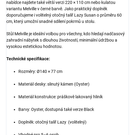
nabídce najdete také větší verzi 220 × 110 cm nebo kulatou
variantu Melville v černé barvě. Jako praktický doplněk
doporučujeme i volitelný otočný talíř Lazy Susan o průměru 60
cm, který umožní snadné sdílení pokrmů u stolu.
Stůl Melville je ideální volbou pro všechny, kdo hledají nadčasový
zahradní nábytek s dlouhou životností, minimální údržbou a
vysokou estetickou hodnotou.
Technické specifikace:
Rozměry: Ø140 × 77 cm
Materiál desky: slinutý kámen (Oyster)
Materiál konstrukce: práškově lakovaný hliník
Barvy: Oyster, dostupná také verze Black
Doplněk: otočný talíř Lazy (volitelný)
Vhodné pro 5–6 osob