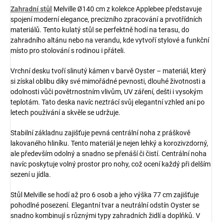
Zahradní stůl
Melville Ø140 cm z kolekce Applebee představuje
spojení moderní elegance, precizního zpracování a prvotřídních
materiálů. Tento kulatý stůl se perfektně hodí na terasu, do
zahradního altánu nebo na verandu, kde vytvoří stylové a funkční
místo pro stolování s rodinou i přáteli.
Vrchní desku tvoří slinutý kámen v barvě Oyster – materiál, který
si získal oblibu díky své mimořádné pevnosti, dlouhé životnosti a
odolnosti vůči povětrnostním vlivům, UV záření, dešti i vysokým
teplotám. Tato deska navíc neztrácí svůj elegantní vzhled ani po
letech používání a skvěle se udržuje.
Stabilní základnu zajišťuje pevná centrální noha z práškově
lakovaného hliníku. Tento materiál je nejen lehký a korozivzdorný,
ale především odolný a snadno se přenáší či čistí. Centrální noha
navíc poskytuje volný prostor pro nohy, což ocení každý při delším
sezení u jídla.
Stůl Melville se hodí až pro 6 osob a jeho výška 77 cm zajišťuje
pohodlné posezení. Elegantní tvar a neutrální odstín Oyster se
snadno kombinují s různými typy zahradních židlí a doplňků. V