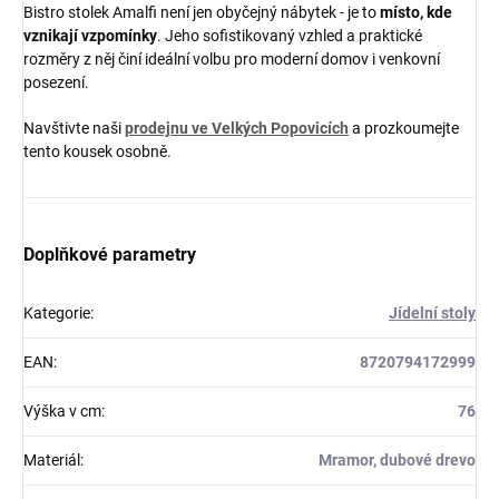
Bistro stolek Amalfi není jen obyčejný nábytek - je to
místo, kde
vznikají vzpomínky
. Jeho sofistikovaný vzhled a praktické
rozměry z něj činí ideální volbu pro moderní domov i venkovní
posezení.
Navštivte naši
prodejnu ve Velkých Popovicích
a prozkoumejte
tento kousek osobně.
Doplňkové parametry
Kategorie
:
Jídelní stoly
EAN
:
8720794172999
Výška v cm
:
76
Materiál
:
Mramor, dubové drevo