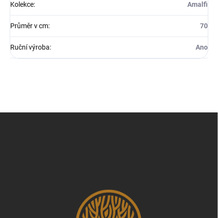
Kolekce
:
Amalfi
Průměr v cm
:
70
Ruční výroba
:
Ano
Z
á
p
a
t
í