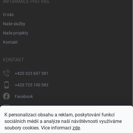
INFORMACE PRO VÁS
O nás
Naše služby
Naše projekty
Kontakt
KONTAKT
+420 323 607 381
+420 725 190 583
Facebook
donate_cz
K personalizaci obsahu a reklam, poskytování funkcí
+420 725 190 583
sociálních médií a analýze naší návštěvnosti využíváme
soubory cookies. Více informací
zde
.