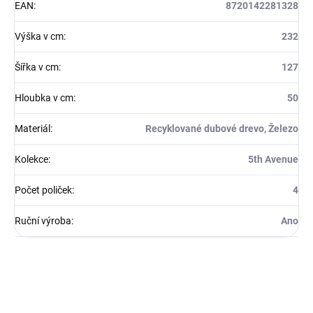
EAN
:
8720142281328
Výška v cm
:
232
Šířka v cm
:
127
Hloubka v cm
:
50
Materiál
:
Recyklované dubové drevo, Železo
Kolekce
:
5th Avenue
Počet poliček
:
4
Ruční výroba
:
Ano