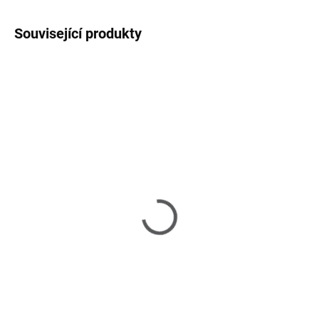
Související produkty
SKLADEM U DODAVATELE 2-3 TÝDNY
SKLADEM U DODAVATELE 2-3 TÝDNY
5th Avenue - komoda
5th Avenue -
konferenční stolek
74 980 Kč
51 190 Kč
Do košíku
Do košíku