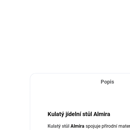
TÝDNY
Almira - komoda - natur
Alm
19 960 Kč
22
Do košíku
Popis
Kulatý jídelní stůl Almira
Kulatý stůl
Almira
spojuje přírodní materi