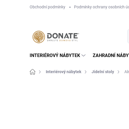
Přejít
Obchodní podmínky
Podmínky ochrany osobních ú
na
obsah
INTERIÉROVÝ NÁBYTEK
ZAHRADNÍ NÁBY
Domů
Interiérový nábytek
Jídelní stoly
Al
Neohodnoceno
Podrobnosti hodn