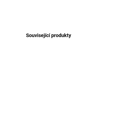
Související produkty
1001442
SKLADEM U DODAVATELE 2-3