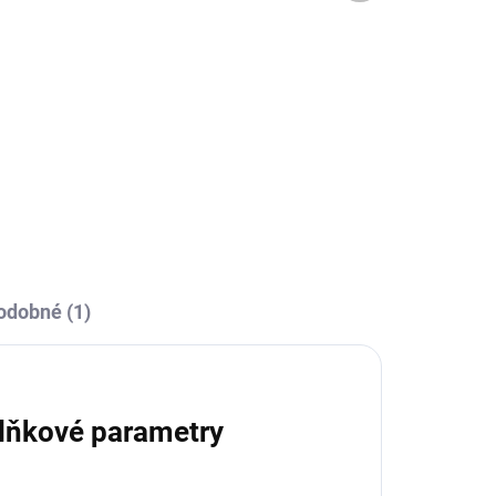
ÝDNY
TÝDNY
ur
Almira - konferenční
stolek - natur
10 720 Kč
Do košíku
odobné (1)
lňkové parametry