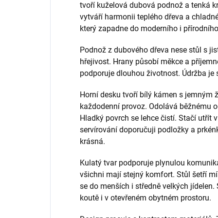
tvoří kuželová dubová podnož a tenká 
vytváří harmonii teplého dřeva a chlad
který zapadne do moderního i přírodního 
Podnož z dubového dřeva nese stůl s jis
hřejivost. Hrany působí měkce a příjemně
podporuje dlouhou životnost. Údržba je 
Horní desku tvoří bílý kámen s jemným ž
každodenní provoz. Odolává běžnému o
Hladký povrch se lehce čistí. Stačí utřít
servírování doporučuji podložky a prké
krásná.
Kulatý tvar podporuje plynulou komunika
všichni mají stejný komfort. Stůl šetří m
se do menších i středně velkých jídelen. 
koutě i v otevřeném obytném prostoru.