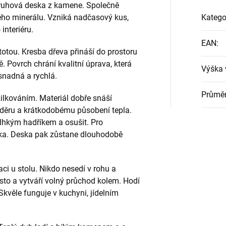
kruhová deska z kamene. Společně
ného minerálu. Vzniká nadčasový kus,
Katego
interiéru.
EAN
:
totou. Kresba dřeva přináší do prostoru
. Povrch chrání kvalitní úprava, která
Výška 
snadná a rychlá.
Průměr
ilkováním. Materiál dobře snáší
děru a krátkodobému působení tepla.
 vlhkým hadříkem a osušit. Pro
nka. Deska pak zůstane dlouhodobě
ci u stolu. Nikdo nesedí v rohu a
ísto a vytváří volný průchod kolem. Hodí
Skvěle funguje v kuchyni, jídelním