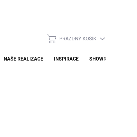
PRÁZDNÝ KOŠÍK
NÁKUPNÍ
KOŠÍK
NAŠE REALIZACE
INSPIRACE
SHOWROOM
NAŠ
2-3 TÝDNY