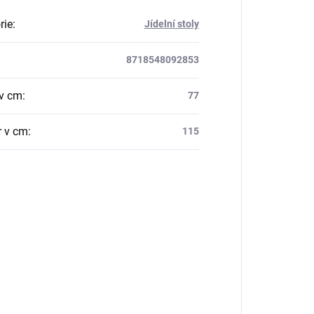
rie
:
Jídelní stoly
8718548092853
v cm
:
77
 v cm
:
115