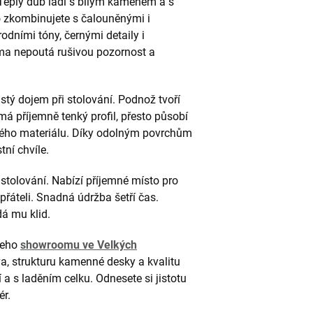
 Teplý dub ladí s bílým kamenem a s
no zkombinujete s čalouněnými i
odními tóny, černými detaily i
ma nepoutá rušivou pozornost a
jistý dojem při stolování. Podnož tvoří
má příjemně tenký profil, přesto působí
ivého materiálu. Díky odolným povrchům
tní chvíle.
stolování. Nabízí příjemné místo pro
 přáteli. Snadná údržba šetří čas.
dá mu klid.
ašeho
showroomu ve Velkých
va, strukturu kamenné desky a kvalitu
a s laděním celku. Odnesete si jistotu
ér.