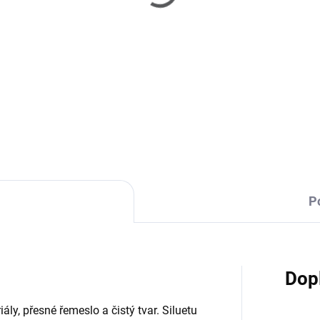
TÝDNY
T
ira - knihovna - natur
Almira - tv stolek - nat
 460 Kč
18 190 Kč
Do košíku
Do košíku
P
Dop
ály, přesné řemeslo a čistý tvar. Siluetu