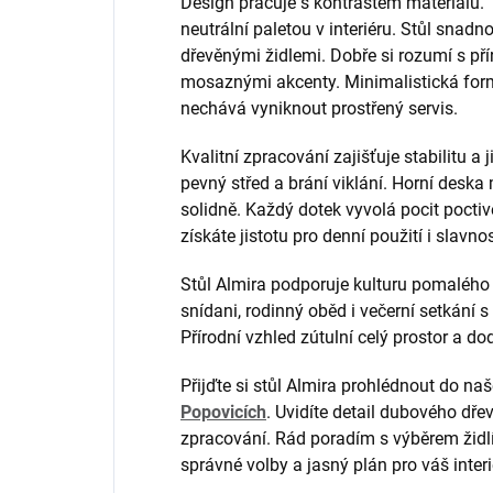
Design pracuje s kontrastem materiálů.
neutrální paletou v interiéru. Stůl snad
dřevěnými židlemi. Dobře si rozumí s přír
mosaznými akcenty. Minimalistická for
nechává vyniknout prostřený servis.
Kvalitní zpracování zajišťuje stabilitu a 
pevný střed a brání viklání. Horní deska 
solidně. Každý dotek vyvolá pocit poct
získáte jistotu pro denní použití i slavnos
Stůl Almira podporuje kulturu pomalého 
snídani, rodinný oběd i večerní setkání s
Přírodní vzhled zútulní celý prostor a do
Přijďte si stůl Almira prohlédnout do n
Popovicích
. Uvidíte detail dubového dře
zpracování. Rád poradím s výběrem židlí 
správné volby a jasný plán pro váš interi