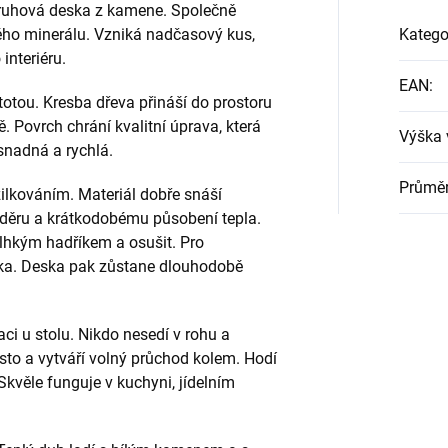
kruhová deska z kamene. Společně
ného minerálu. Vzniká nadčasový kus,
Katego
interiéru.
EAN
:
totou. Kresba dřeva přináší do prostoru
. Povrch chrání kvalitní úprava, která
Výška 
snadná a rychlá.
Průměr
ilkováním. Materiál dobře snáší
děru a krátkodobému působení tepla.
 vlhkým hadříkem a osušit. Pro
nka. Deska pak zůstane dlouhodobě
ci u stolu. Nikdo nesedí v rohu a
ísto a vytváří volný průchod kolem. Hodí
Skvěle funguje v kuchyni, jídelním