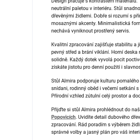
Design pracuje s kontrastem materiálů.
neutrální paletou v interiéru. Stůl snad
dřevěnými židlemi. Dobře si rozumí s přír
mosaznými akcenty. Minimalistická for
nechává vyniknout prostřený servis.
Kvalitní zpracování zajišťuje stabilitu a 
pevný střed a brání viklání. Horní deska 
solidně. Každý dotek vyvolá pocit poct
získáte jistotu pro denní použití i slavnos
Stůl Almira podporuje kulturu pomalého 
snídani, rodinný oběd i večerní setkání s
Přírodní vzhled zútulní celý prostor a do
Přijďte si stůl Almira prohlédnout do n
Popovicích
. Uvidíte detail dubového dře
zpracování. Rád poradím s výběrem židlí 
správné volby a jasný plán pro váš interi