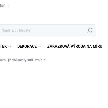
dajů
Hledat
TEK
DEKORACE
ZAKÁZKOVÁ VÝROBA NA MÍRU
mira - jídelní kulatý stůl - walnut
ocení
ZNAČKA:
ZUIVER
16 990 Kč
/ ks
Měrná
SKLADEM
(1 KS)
cena:
MOŽNOSTI DORUČENÍ