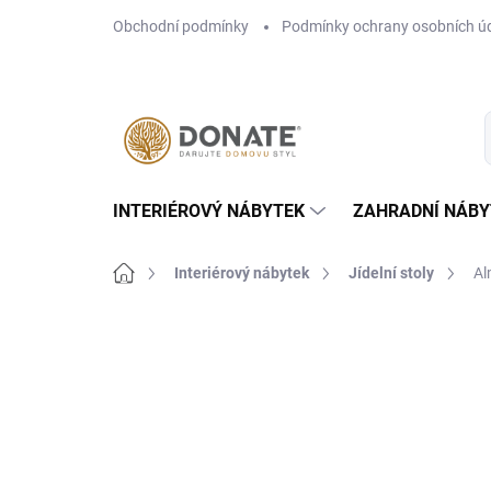
Přejít
Obchodní podmínky
Podmínky ochrany osobních ú
na
obsah
INTERIÉROVÝ NÁBYTEK
ZAHRADNÍ NÁBY
Domů
Interiérový nábytek
Jídelní stoly
Al
Neohodnoceno
Podrobnosti hodn