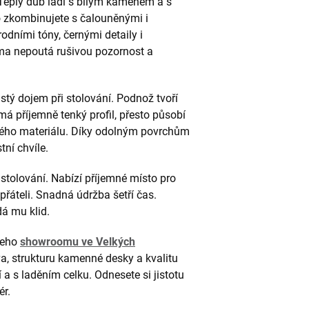
 Teplý dub ladí s bílým kamenem a s
no zkombinujete s čalouněnými i
odními tóny, černými detaily i
ma nepoutá rušivou pozornost a
jistý dojem při stolování. Podnož tvoří
má příjemně tenký profil, přesto působí
ivého materiálu. Díky odolným povrchům
tní chvíle.
stolování. Nabízí příjemné místo pro
 přáteli. Snadná údržba šetří čas.
dá mu klid.
ašeho
showroomu ve Velkých
va, strukturu kamenné desky a kvalitu
a s laděním celku. Odnesete si jistotu
ér.