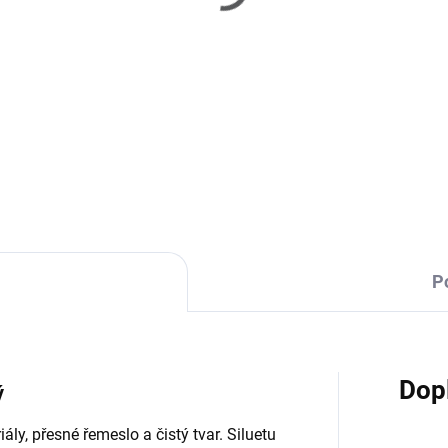
TÝDNY
T
mira - komoda - walnut
Almira - konferenční
stolek - walnut
 960 Kč
10 720 Kč
Do košíku
Do košíku
P
Dop
dý
ály, přesné řemeslo a čistý tvar. Siluetu