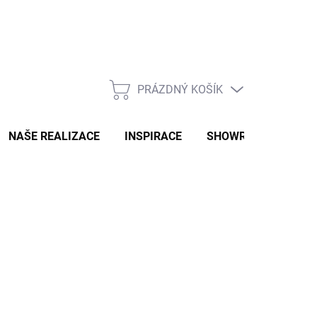
PRÁZDNÝ KOŠÍK
NÁKUPNÍ
KOŠÍK
NAŠE REALIZACE
INSPIRACE
SHOWROOM
NAŠ