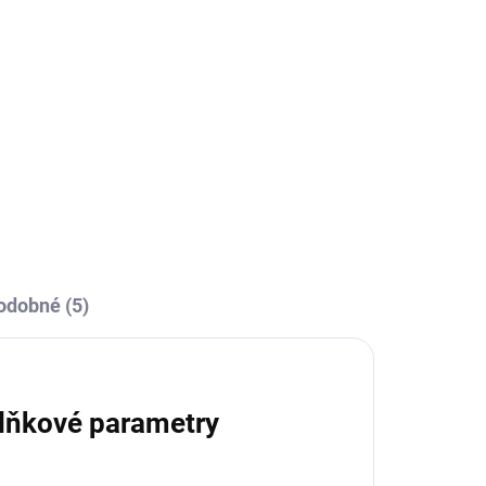
ÝDNY
TÝDNY
Almira - tv stolek - walnut
18 190 Kč
Do košíku
odobné (5)
lňkové parametry