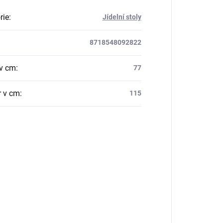
rie
:
Jídelní stoly
8718548092822
v cm
:
77
 v cm
:
115