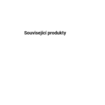
Související produkty
1001463
SKLADEM U DODAVATELE 2-3