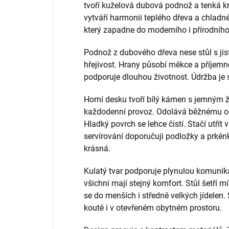
tvoří kuželová dubová podnož a tenká 
vytváří harmonii teplého dřeva a chlad
který zapadne do moderního i přírodního 
Podnož z dubového dřeva nese stůl s jis
hřejivost. Hrany působí měkce a příjemně
podporuje dlouhou životnost. Údržba je 
Horní desku tvoří bílý kámen s jemným ž
každodenní provoz. Odolává běžnému o
Hladký povrch se lehce čistí. Stačí utřít
servírování doporučuji podložky a prké
krásná.
Kulatý tvar podporuje plynulou komunika
všichni mají stejný komfort. Stůl šetří m
se do menších i středně velkých jídelen. 
koutě i v otevřeném obytném prostoru.