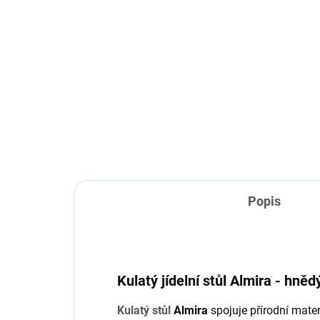
TÝDNY
Almira - knihovna -
Al
walnut
19
22 460 Kč
Do košíku
Popis
Kulatý jídelní stůl Almira - hně
Kulatý stůl
Almira
spojuje přírodní materi