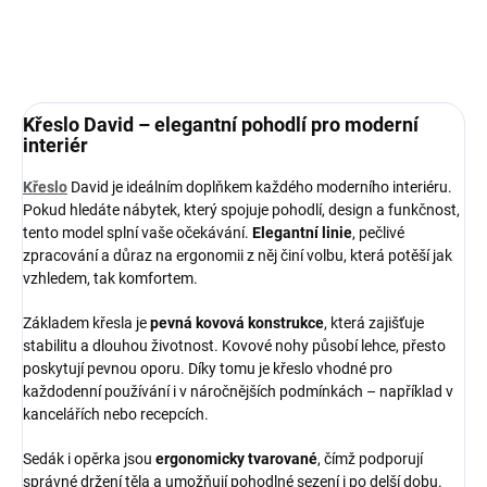
ZEPTAT SE
HLÍDAT
Křeslo David – elegantní pohodlí pro moderní
interiér
Křeslo
David je ideálním doplňkem každého moderního interiéru.
Pokud hledáte nábytek, který spojuje pohodlí, design a funkčnost,
tento model splní vaše očekávání.
Elegantní linie
, pečlivé
zpracování a důraz na ergonomii z něj činí volbu, která potěší jak
vzhledem, tak komfortem.
Základem křesla je
pevná kovová konstrukce
, která zajišťuje
stabilitu a dlouhou životnost. Kovové nohy působí lehce, přesto
poskytují pevnou oporu. Díky tomu je křeslo vhodné pro
každodenní používání i v náročnějších podmínkách – například v
kancelářích nebo recepcích.
Sedák i opěrka jsou
ergonomicky tvarované
, čímž podporují
správné držení těla a umožňují pohodlné sezení i po delší dobu.