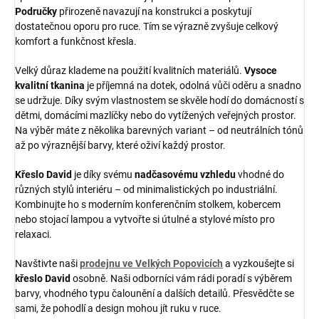
Područky
přirozeně navazují na konstrukci a poskytují
dostatečnou oporu pro ruce. Tím se výrazně zvyšuje celkový
komfort a funkčnost křesla.
Velký důraz klademe na použití kvalitních materiálů.
Vysoce
kvalitní tkanina
je příjemná na dotek, odolná vůči oděru a snadno
se udržuje. Díky svým vlastnostem se skvěle hodí do domácností s
dětmi, domácími mazlíčky nebo do vytížených veřejných prostor.
Na výběr máte z několika barevných variant – od neutrálních tónů
až po výraznější barvy, které oživí každý prostor.
Křeslo David
je díky svému
nadčasovému vzhledu
vhodné do
různých stylů interiéru – od minimalistických po industriální.
Kombinujte ho s moderním konferenčním stolkem, kobercem
nebo stojací lampou a vytvořte si útulné a stylové místo pro
relaxaci.
Navštivte naši
prodejnu ve Velkých Popovicích
a vyzkoušejte si
křeslo David
osobně. Naši odborníci vám rádi poradí s výběrem
barvy, vhodného typu čalounění a dalších detailů. Přesvědčte se
sami, že pohodlí a design mohou jít ruku v ruce.