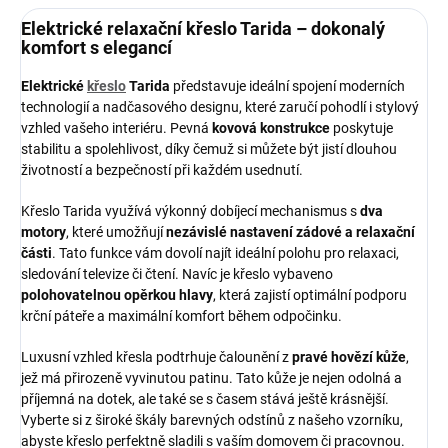
Elektrické relaxační křeslo Tarida – dokonalý
komfort s elegancí
Elektrické
křeslo
Tarida
představuje ideální spojení moderních
technologií a nadčasového designu, které zaručí pohodlí i stylový
vzhled vašeho interiéru. Pevná
kovová konstrukce
poskytuje
stabilitu a spolehlivost, díky čemuž si můžete být jistí dlouhou
životností a bezpečností při každém usednutí.
Křeslo Tarida využívá výkonný dobíjecí mechanismus s
dva
motory
, které umožňují
nezávislé nastavení zádové a relaxační
části
. Tato funkce vám dovolí najít ideální polohu pro relaxaci,
sledování televize či čtení. Navíc je křeslo vybaveno
polohovatelnou opěrkou hlavy
, která zajistí optimální podporu
krční páteře a maximální komfort během odpočinku.
Luxusní vzhled křesla podtrhuje čalounění z
pravé hovězí kůže
,
jež má přirozeně vyvinutou patinu. Tato kůže je nejen odolná a
příjemná na dotek, ale také se s časem stává ještě krásnější.
Vyberte si z široké škály barevných odstínů z našeho vzorníku,
abyste křeslo perfektně sladili s vaším domovem či pracovnou.