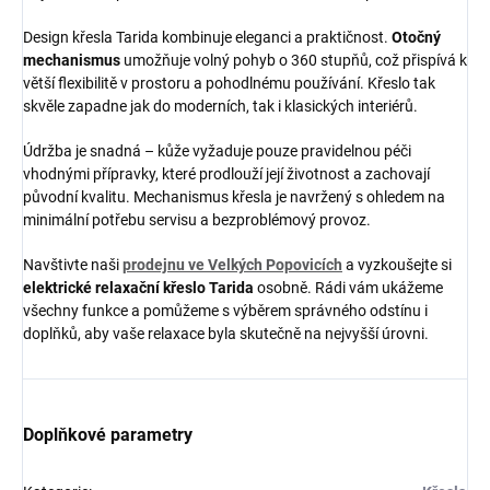
Design křesla Tarida kombinuje eleganci a praktičnost.
Otočný
mechanismus
umožňuje volný pohyb o 360 stupňů, což přispívá k
větší flexibilitě v prostoru a pohodlnému používání. Křeslo tak
skvěle zapadne jak do moderních, tak i klasických interiérů.
Údržba je snadná – kůže vyžaduje pouze pravidelnou péči
vhodnými přípravky, které prodlouží její životnost a zachovají
původní kvalitu. Mechanismus křesla je navržený s ohledem na
minimální potřebu servisu a bezproblémový provoz.
Navštivte naši
prodejnu ve Velkých Popovicích
a vyzkoušejte si
elektrické relaxační křeslo Tarida
osobně. Rádi vám ukážeme
všechny funkce a pomůžeme s výběrem správného odstínu i
doplňků, aby vaše relaxace byla skutečně na nejvyšší úrovni.
Doplňkové parametry