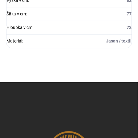
Výška v cm
:
82
Šířka v cm
:
77
Hloubka v cm
:
72
Materiál
:
Jasan / textil
Z
á
p
a
t
í