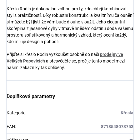
Křeslo Rodin je dokonalou volbou pro ty, kdo chtějí kombinovat
styl s praktičností. Díky robustní konstrukci a kvalitnímu čalounění
si můžete být jisti, že vám bude dlouho sloužit. Jeho elegantní
skořepina z jasanové dýhy v tmavě hnědém odstínu dodá vašemu
prostoru sofistikovaný a harmonický vzhled, který ocení každý,
kdo miluje design a pohodlí.
Přijďte si křeslo Rodin vyzkoušet osobně do naší
prodejny ve
Velkých Popovicích
a přesvědčte se, proč je tento model mezi
našimi zákazníky tak oblíbený.
Doplňkové parametry
Kategorie
:
Křesla
EAN
:
8718548073753