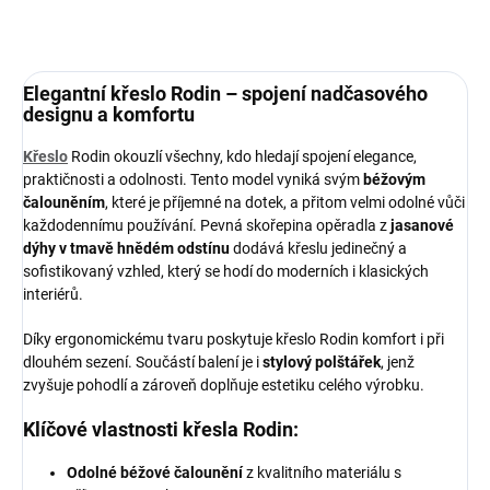
Elegantní křeslo
Rodin
– spojení nadčasového
designu a komfortu
Křeslo
Rodin okouzlí všechny, kdo hledají spojení elegance,
praktičnosti a odolnosti. Tento model vyniká svým
béžovým
čalouněním
, které je příjemné na dotek, a přitom velmi odolné vůči
každodennímu používání. Pevná skořepina opěradla z
jasanové
dýhy v tmavě hnědém odstínu
dodává křeslu jedinečný a
sofistikovaný vzhled, který se hodí do moderních i klasických
interiérů.
Díky ergonomickému tvaru poskytuje křeslo Rodin komfort i při
dlouhém sezení. Součástí balení je i
stylový polštářek
, jenž
zvyšuje pohodlí a zároveň doplňuje estetiku celého výrobku.
Klíčové vlastnosti křesla Rodin:
Odolné béžové čalounění
z kvalitního materiálu s