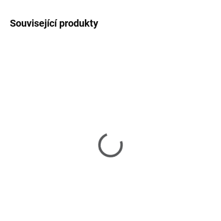
Související produkty
SKLADEM U DODAVATELE 2-3 TÝDNY
Rodin - jídelní židle
6 790 Kč
Detail