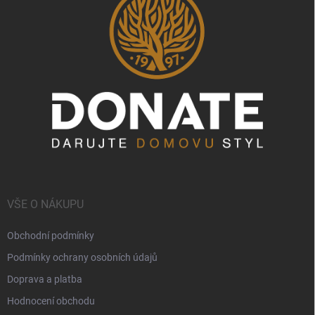
VŠE O NÁKUPU
Obchodní podmínky
Podmínky ochrany osobních údajů
Doprava a platba
Hodnocení obchodu