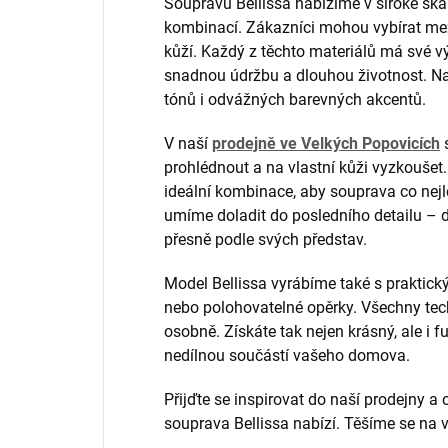
Soupravu Bellissa nabízíme v široké šk
kombinací. Zákazníci mohou vybírat mez
kůží. Každý z těchto materiálů má své 
snadnou údržbu a dlouhou životnost. Na 
tónů i odvážných barevných akcentů.
V naší
prodejně ve Velkých Popovicích
s
prohlédnout a na vlastní kůži vyzkouše
ideální kombinace, aby souprava co nejlé
umíme doladit do posledního detailu – dél
přesně podle svých představ.
Model Bellissa vyrábíme také s praktický
nebo polohovatelné opěrky. Všechny tec
osobně. Získáte tak nejen krásný, ale i f
nedílnou součástí vašeho domova.
Přijďte se inspirovat do naší prodejny a
souprava Bellissa nabízí. Těšíme se na 