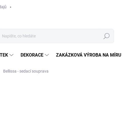
dajů
Hledat
TEK
DEKORACE
ZAKÁZKOVÁ VÝROBA NA MÍRU
Bellissa - sedací souprava
ocení
ZNAČKA:
BF
Poptat
NA OBJEDNÁNÍ 8-10 TÝDN
MOŽNOSTI DORUČENÍ