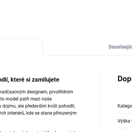
Souvisejíc
Dop
lí, které si zamilujete
 nadčasovým designem, prvotřídním
nto model patří mezi naše
u dojmu, ale především kvůli pohodlí,
Katego
ých interiérů, kde se stane přirozeným
Výška 