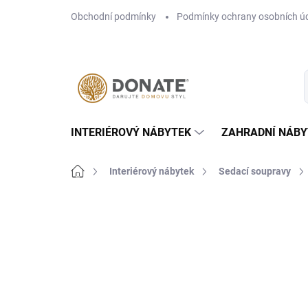
Přejít
Obchodní podmínky
Podmínky ochrany osobních ú
na
obsah
INTERIÉROVÝ NÁBYTEK
ZAHRADNÍ NÁBY
Domů
Interiérový nábytek
Sedací soupravy
Neohodnoceno
Podrobnosti hodn