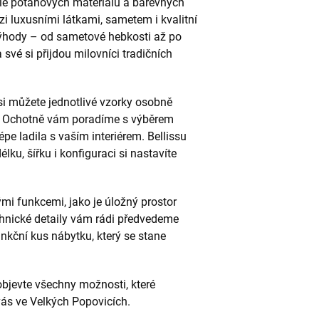
ále potahových materiálů a barevných
i luxusními látkami, sametem i kvalitní
výhody – od sametové hebkosti až po
své si přijdou milovníci tradičních
i můžete jednotlivé vzorky osobně
t. Ochotně vám poradíme s výběrem
pe ladila s vaším interiérem. Bellissu
ku, šířku i konfiguraci si nastavíte
mi funkcemi, jako je úložný prostor
hnické detaily vám rádi předvedeme
unkční kus nábytku, který se stane
 objevte všechny možnosti, které
vás ve Velkých Popovicích.