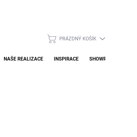
PRÁZDNÝ KOŠÍK
NÁKUPNÍ
KOŠÍK
NAŠE REALIZACE
INSPIRACE
SHOWROOM
NAŠ
Ů