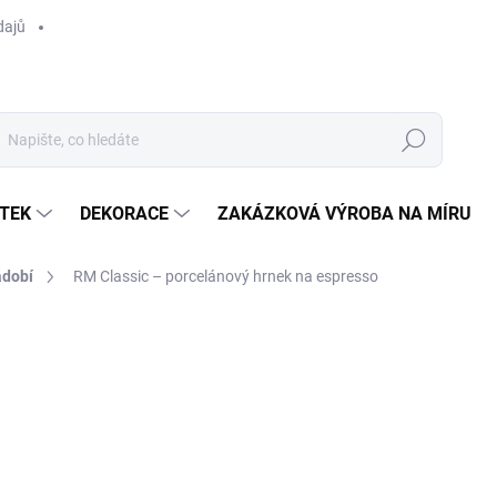
dajů
Hledat
TEK
DEKORACE
ZAKÁZKOVÁ VÝROBA NA MÍRU
dobí
RM Classic – porcelánový hrnek na espresso
ocení
ZNAČKA:
RIVIÉRA MAISON
200 Kč
/ ks
Měrná
SKLADEM
(>6 KS)
cena:
MOŽNOSTI DORUČENÍ