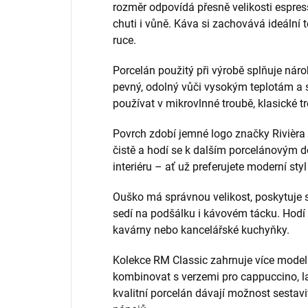
rozměr odpovídá přesně velikosti espress
chuti i vůně. Káva si zachovává ideální t
ruce.
Porcelán použitý při výrobě splňuje nár
pevný, odolný vůči vysokým teplotám a s
používat v mikrovlnné troubě, klasické t
Povrch zdobí jemné logo značky Rivièra
čistě a hodí se k dalším porcelánovým
interiéru – ať už preferujete moderní styl
Ouško má správnou velikost, poskytuje 
sedí na podšálku i kávovém tácku. Hodí 
kavárny nebo kancelářské kuchyňky.
Kolekce RM Classic zahrnuje více mode
kombinovat s verzemi pro cappuccino, la
kvalitní porcelán dávají možnost sestavi