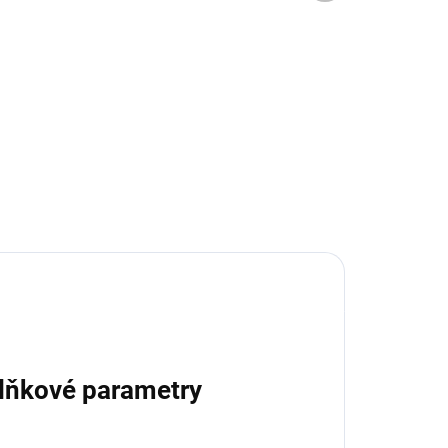
6 KS)
(>6 KS)
ový
RM Classic – porcelánový
hrnek na čaj
250 Kč
Do košíku
lňkové parametry