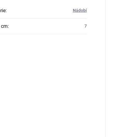
rie
:
Nádobí
v cm
:
7