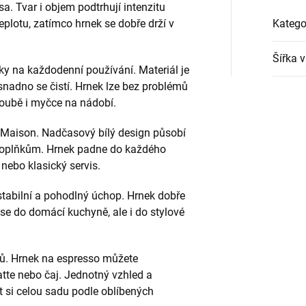
a. Tvar i objem podtrhují intenzitu
eplotu, zatímco hrnek se dobře drží v
Katego
Šířka 
oky na každodenní používání. Materiál je
nadno se čistí. Hrnek lze bez problémů
roubě i myčce na nádobí.
 Maison. Nadčasový bílý design působí
 doplňkům. Hrnek padne do každého
 nebo klasický servis.
stabilní a pohodlný úchop. Hrnek dobře
se do domácí kuchyně, ale i do stylové
lů. Hrnek na espresso můžete
tte nebo čaj. Jednotný vzhled a
t si celou sadu podle oblíbených