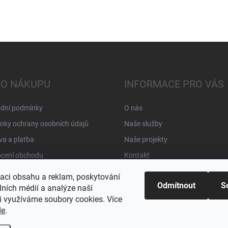
 O NÁKUPU
INFORMACE PRO VÁS
dní podmínky
O nás
nky ochrany osobních údajů
Naše služby
a a platba
Naše projekty
cení obchodu
Kontakt
zaci obsahu a reklam, poskytování
Odmítnout
S
lních médií a analýze naší
i využíváme soubory cookies. Více
de
.