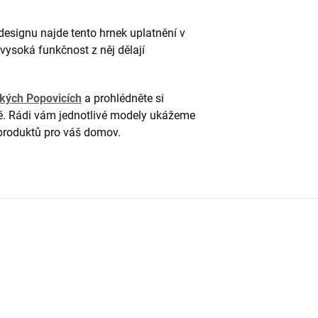
signu najde tento hrnek uplatnění v
vysoká funkčnost z něj dělají
kých Popovicích
a prohlédněte si
ě. Rádi vám jednotlivé modely ukážeme
produktů pro váš domov.