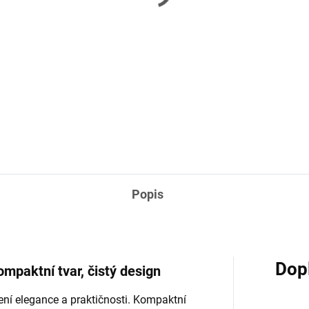
(>6 KS)
(>
 Classic – keramická
RM Classic – porcelán
ékovka
hrnek na cappuccino
0 Kč
230 Kč
Do košíku
Do košíku
Popis
Dop
mpaktní tvar, čistý design
ení elegance a praktičnosti. Kompaktní