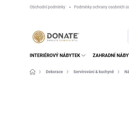
Přejít
Obchodní podmínky
Podmínky ochrany osobních ú
na
obsah
INTERIÉROVÝ NÁBYTEK
ZAHRADNÍ NÁBY
Domů
Dekorace
Servírování & kuchyně
Ná
Neohodnoceno
Podrobnosti hodn