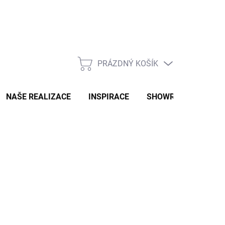
PRÁZDNÝ KOŠÍK
NÁKUPNÍ
KOŠÍK
NAŠE REALIZACE
INSPIRACE
SHOWROOM
NAŠ