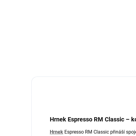
(>6 KS)
RM Classic – keramická
RM
cukřenka
ml
320 Kč
32
Do košíku
Hrnek Espresso RM Classic – ko
Hrnek
Espresso RM Classic přináší spoj