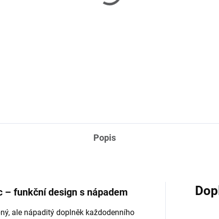
(>6 KS)
(>
 Classic – porcelánový
RM Classic – porcelán
ek na čaj
hrnek na cappuccino
0 Kč
230 Kč
Do košíku
Do košíku
Popis
Dop
 – funkční design s nápadem
bný, ale nápaditý doplněk každodenního