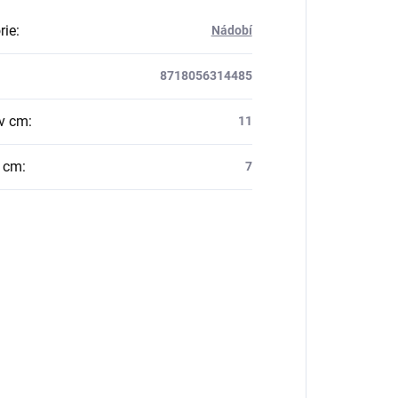
rie
:
Nádobí
8718056314485
v cm
:
11
v cm
:
7