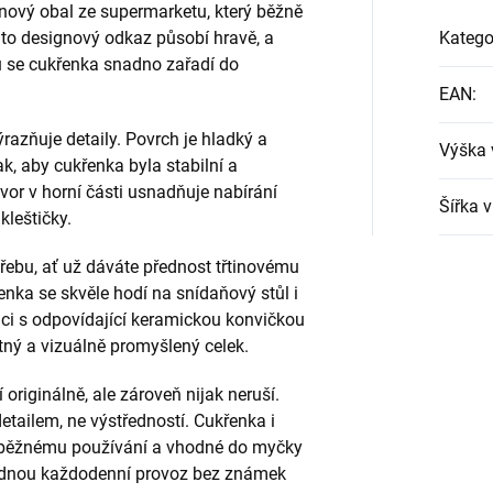
nový obal ze supermarketu, který běžně
to designový odkaz působí hravě, a
Katego
mu se cukřenka snadno zařadí do
EAN
:
ýrazňuje detaily. Povrch je hladký a
Výška 
k, aby cukřenka byla stabilní a
vor v horní části usnadňuje nabírání
Šířka 
kleštičky.
řebu, ať už dáváte přednost třtinovému
enka se skvěle hodí na snídaňový stůl i
ci s odpovídající keramickou konvičkou
tný a vizuálně promyšlený celek.
originálně, ale zároveň nijak neruší.
etailem, ne výstředností. Cukřenka i
i běžnému používání a vhodné do myčky
ládnou každodenní provoz bez známek