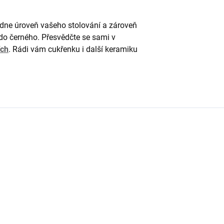
edne úroveň vašeho stolování a zároveň
do černého. Přesvědčte se sami v
ích
. Rádi vám cukřenku i další keramiku