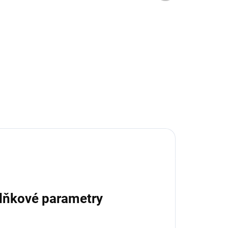
6 KS)
(>6 KS)
ový
RM Classic – porcelánový
hrnek na espresso
200 Kč
Do košíku
lňkové parametry