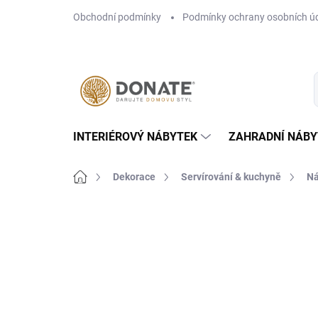
Přejít
Obchodní podmínky
Podmínky ochrany osobních ú
na
obsah
INTERIÉROVÝ NÁBYTEK
ZAHRADNÍ NÁBY
Domů
Dekorace
Servírování & kuchyně
Ná
Neohodnoceno
Podrobnosti hodn