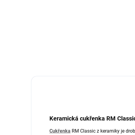
(>6 KS)
RM Classic – keramická
RM
mlékovka
hrn
320 Kč
25
Do košíku
Keramická cukřenka RM Classic
Cukřenka
RM Classic z keramiky je dro