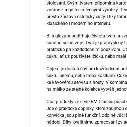
stolování. Svým tvarem připomíná karto
známe z regálů s mléčnými výrobky. Ten
přesto zůstává esteticky čistý. Díky to
klasického i moderního interiéru.
Bílá glazura podtrhuje čistotu tvaru a zv
snadno se udržuje. Tvar je promyšlený ta
praktická při každodenním používání. Ot
cukru, ať už používáte lžičku, nebo malé 
Objem je dostatečný pro každodenní pot
cukru, bílému, nebo třeba kostkám. Cukř
ke kávovému servisu s hosty. V kombina
na mléko ze stejné kolekce vytváří jedno
Oba produkty ze série RM Classic působí 
Jde o praktické doplňky, které zaujmou d
konvička jsou plně funkční, odolné vůč
nádobí. Díky kvalitnímu zpracování zv