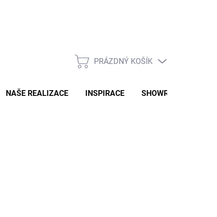
PRÁZDNÝ KOŠÍK
NÁKUPNÍ
KOŠÍK
NAŠE REALIZACE
INSPIRACE
SHOWROOM
NAŠ