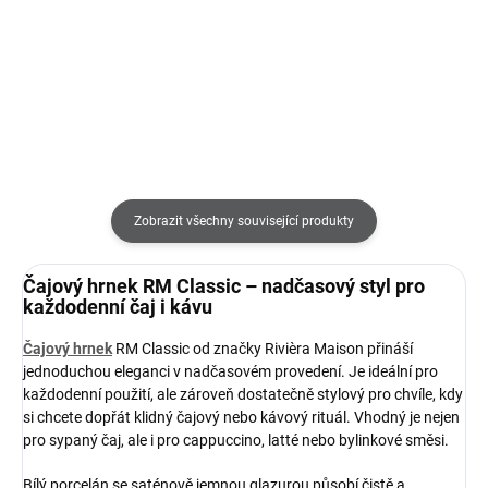
230 Kč
Do košíku
Do košíku
Zobrazit všechny související produkty
Čajový hrnek RM Classic – nadčasový styl pro
každodenní čaj i kávu
Čajový hrnek
RM Classic od značky Rivièra Maison přináší
jednoduchou eleganci v nadčasovém provedení. Je ideální pro
každodenní použití, ale zároveň dostatečně stylový pro chvíle, kdy
si chcete dopřát klidný čajový nebo kávový rituál. Vhodný je nejen
pro sypaný čaj, ale i pro cappuccino, latté nebo bylinkové směsi.
Bílý porcelán se saténově jemnou glazurou působí čistě a