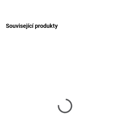
ZEPTAT SE
HLÍDAT
Související produkty
SKLADEM
SKLADEM
(>6 KS)
(>6 KS)
RM Classic – keramická
RM Classic –
cukřenka
porcelánový hrnek na
cappuccino
320 Kč