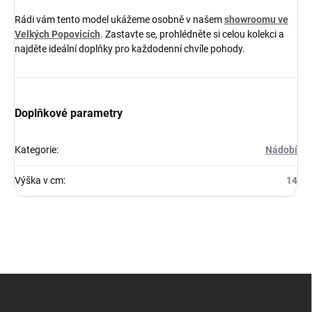
Rádi vám tento model ukážeme osobně v našem
showroomu ve
Velkých Popovicích
. Zastavte se, prohlédněte si celou kolekci a
najděte ideální doplňky pro každodenní chvíle pohody.
Doplňkové parametry
Kategorie
:
Nádobí
Výška v cm
:
14
Z
á
p