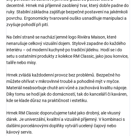
decentně. Hrnek má příjemně zaoblený tvar, který dobře padne do
ruky. Stabilní základna zajišťuje bezpečné postavení na jakémkoli
povrchu. Ergonomicky tvarované ouško usnadňuje manipulaci a
zvyšuje pohodlí při pití.
Na čelní straně se nachází jemné logo Rivièra Maison, které
nenarušuje celkový vizuální dojem. Stylově zapadne do každého
interiéru – od moderní kuchyně po tradiční jídelnu. Hodí se i do
setu s ostatními produkty z kolekce RM Classic, jako jsou konvice,
talíře nebo mísy.
Hrnek zvládá každodenní provoz bez problémů. Bezpečně ho
můžete ohřívat v mikrovlnné troubě a pohodlně mýt v myčce.
Materiál neabsorbuje chutě ani vůně a zachovává kvalitu nápoje.
Díky tomu se hodí jak do domácností, tak do kanceláří či kaváren,
kde se klade důraz na praktičnost i estetiku.
Hrnek RM Classic doporučujeme také jako drobný, ale vkusný
dárek. Je univerzální, kvalitní a vizuálně příjemný. V kombinaci s
dalšími porcelánovými doplňky vytváří ucelený čajový nebo
kávový servis.