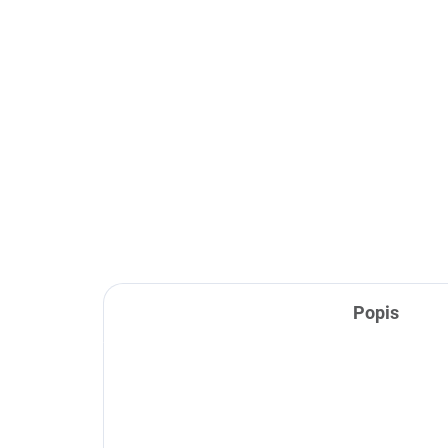
SKLADEM
(6 KS)
Camp Bay bronze -
Ca
zahradní jídelní židle
zah
18 970 Kč
18
Do košíku
Popis