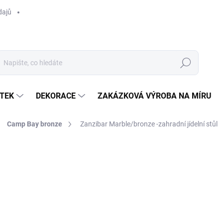
dajů
Hledat
TEK
DEKORACE
ZAKÁZKOVÁ VÝROBA NA MÍRU
Camp Bay bronze
Zanzibar Marble/bronze -zahradní jídelní stůl
ocení
ZNAČKA:
APPLE BEE
46 290 Kč
/ ks
Měrná
SKLADEM
(1 KS)