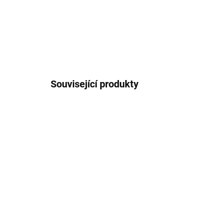
Související produkty
NOVINKA
NOVIN
72000573