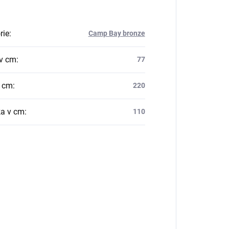
rie
:
Camp Bay bronze
v cm
:
77
v cm
:
220
a v cm
:
110