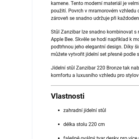
kamene. Tento moderní materiál je velm
použití. Povrch v mramorovém vzhledu d
zároveň se snadno udržuje při každoden
Stůl Zanzibar lze snadno kombinovat s r
Apple Bee. Skvěle se hodí například k 
podtrhnou jeho elegantní design. Díky
můžete vytvořit jídelní set přesně podle 
Jídelní stůl Zanzibar 220 Bronze tak nab
komfortu a luxusního vzhledu pro stylov
Vlastnosti
zahradní jídelní stůl
délka stolu 220 cm
falešně oválný tvar desky pro více 