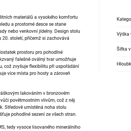
alitních materiálů a vysokého komfortu
Katego
hledu a prostorné desce se stane
dy nebo venkovní jídelny. Design stolu
Výška 
u 20. století, přičemž si zachovává
Šířka 
dostatek prostoru pro pohodlné
 takzvaný falešně oválný tvar umožňuje
Hloubk
 což zvyšuje flexibilitu při uspořádání
uje více místa pro hosty a zároveň
 práškovým lakováním v bronzovém
ý vůči povětrnostním vlivům, což z něj
ek. Středově umístěná noha stolu
išťuje pohodlné sezení ze všech stran.
MS, tedy vysoce lisovaného minerálního