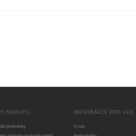
 O NÁKUPU
INFORMACE PRO VÁS
dní podmínky
O nás
nky ochrany osobních údajů
Naše služby