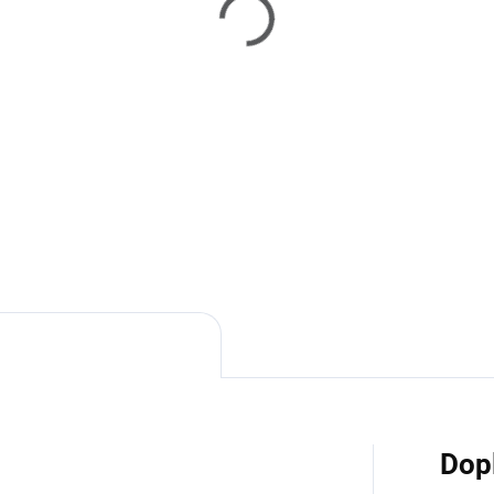
SKLADEM U DODAVATELE 2-3
TÝDNY
mp Bay Oyster -
radní jídelní židle
 970 Kč
Do košíku
Dop