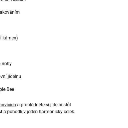
 lakováním
ní kámen)
o nohy
vní jídelnu
ple Bee
ovicích
a prohlédněte si jídelní stůl
st a pohodlí v jeden harmonický celek.