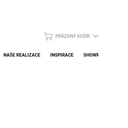
PRÁZDNÝ KOŠÍK
NÁKUPNÍ
KOŠÍK
NAŠE REALIZACE
INSPIRACE
SHOWROOM
NAŠ