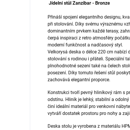
Jídelní stůl Zanzibar - Bronze
Přináší spojení elegantního designu, kv
při stolování. Díky svému výraznému vz
dominantním prvkem každé terasy, zahra
čerpá inspiraci z retro atmosféry počátk
moderní funkčnost a nadčasový styl.
Velkorysá deska o délce 220 cm nabízí 
stolování s rodinou i přáteli. Speciální
plnohodnotné sezení také na čelech stolu,
posezení. Díky tomuto řešení stůl poskyt
zachovává elegantní proporce.
Konstrukci tvoří pevný hliníkový rám s
odstínu. Hliník je lehký, stabilní a odoln
činí ideální materiál pro venkovní nábyt
vytváří dostatek prostoru pro nohy a zaj
Deska stolu je vyrobena z materiálu HP