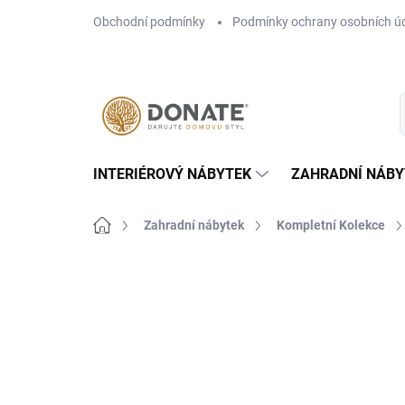
Přejít
Obchodní podmínky
Podmínky ochrany osobních ú
na
obsah
INTERIÉROVÝ NÁBYTEK
ZAHRADNÍ NÁBY
Domů
Zahradní nábytek
Kompletní Kolekce
Neohodnoceno
Podrobnosti hodn
NOVINKA