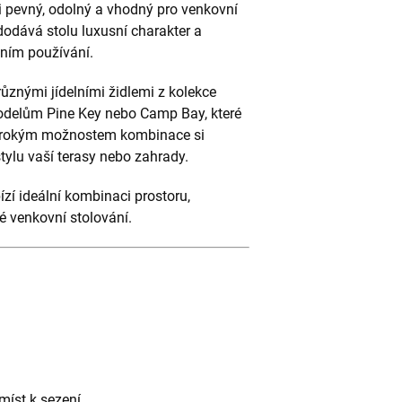
i pevný, odolný a vhodný pro venkovní
odává stolu luxusní charakter a
ním používání.
ůznými jídelními židlemi z kolekce
modelům Pine Key nebo Camp Bay, které
 širokým možnostem kombinace si
stylu vaší terasy nebo zahrady.
ízí ideální kombinaci prostoru,
é venkovní stolování.
míst k sezení