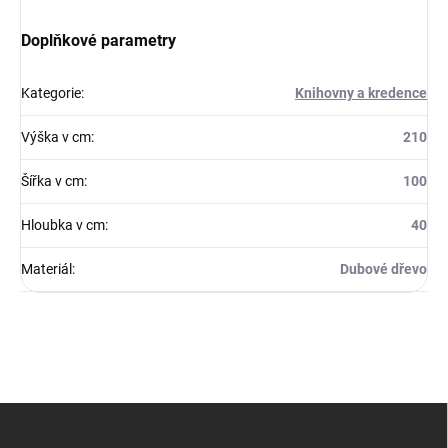
Doplňkové parametry
Kategorie
:
Knihovny a kredence
Výška v cm
:
210
Šířka v cm
:
100
Hloubka v cm
:
40
Materiál
:
Dubové dřevo
Z
á