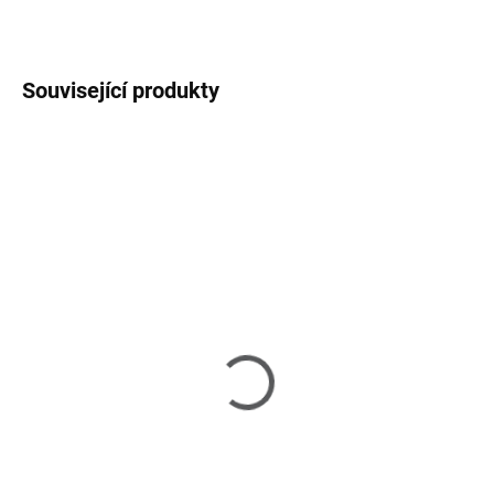
ZEPTAT SE
HLÍDAT
Související produkty
NA OBJEDNÁNÍ 3-5 TÝDNŮ
SKLADEM
(1 KS)
Vendome - skříň
Vendome - komoda
60 750 Kč
67 160 Kč
Do košíku
Do košíku