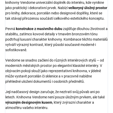
knihovny Vendome univerzální doplněk do interiéru, kde vynikne
jako praktický i dekorativní prvek. Nabízí
velkorysý úložný prostor
pro knihy, dekorace, porcelán nebo designové doplňky, které se
tak stávají přirozenou součástí celkového estetického konceptu.
Pevná
konstrukce z masivního dubu
zajišťuje dlouhou životnost a
stabilitu, zatímco kovové detaily v tmavém bronzovém tónu
podtrhují luxusní charakter knihovny. Kombinace těchto materiálů
vytváří výrazný kontrast, který působí současně moderně i
sofistikovaně.
Vendome se snadno začlení do různých interiérových stylů – od
moderních městských prostor po elegantní klasické interiéry. V
obývacím pokoji slouží jako reprezentativní knihovna, v jídelně
může vystavit porcelán či sklenice a v pracovně nabídne
přehledné uložení dokumentů i osobních předmětů.
Její nadčasový design zaručuje, že neztratí svůj půvab ani po
letech. Knihovna Vendome není pouze úložným prvkem, ale také
výrazným designovým kusem
, který zvýrazní charakter a
atmosféru vašeho interiéru.