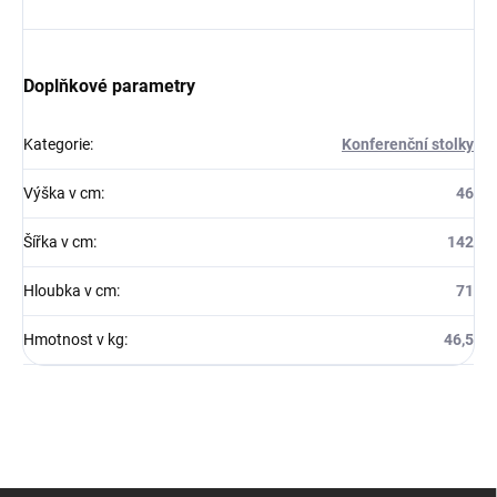
Doplňkové parametry
Kategorie
:
Konferenční stolky
Výška v cm
:
46
Šířka v cm
:
142
Hloubka v cm
:
71
Hmotnost v kg
:
46,5