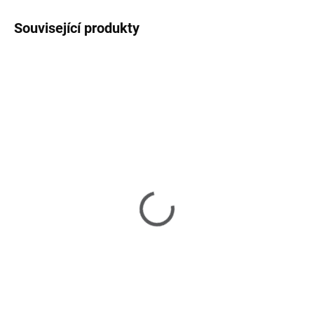
Související produkty
NA OBJEDNÁNÍ 3-5 TÝDNŮ
NA OBJEDNÁNÍ 3-5 TÝDNŮ
Vendome - skříň
Vendome - knihovna
60 750 Kč
47 300 Kč
Do košíku
Do košíku