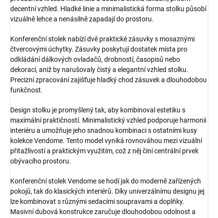
decentní vzhled. Hladké linie a minimalistická forma stolku působí
vizuálně lehce a nenásilně zapadají do prostoru.
Konferenční stolek nabízí dvě praktické zásuvky s mosaznými
čtvercovými úchytky. Zásuvky poskytují dostatek místa pro
odkládání dálkových ovladačů, drobností, časopisů nebo
dekorací, aniž by narušovaly čistý a elegantní vzhled stolku.
Precizní zpracování zajišťuje hladký chod zásuvek a dlouhodobou
funkčnost.
Design stolku je promyšlený tak, aby kombinoval estetiku s
maximální praktičností. Minimalistický vzhled podporuje harmonii
interiéru a umožňuje jeho snadnou kombinaci s ostatními kusy
kolekce Vendome. Tento model vyniká rovnováhou mezi vizuální
přitažlivostí a praktickým využitím, což z něj činí centrální prvek
obývacího prostoru.
Konferenční stolek Vendome se hodí jak do moderně zařízených
pokojů, tak do klasických interiérů. Díky univerzálnímu designu jej
lze kombinovat s různými sedacími soupravami a doplňky.
Masivní dubová konstrukce zaručuje dlouhodobou odolnost a