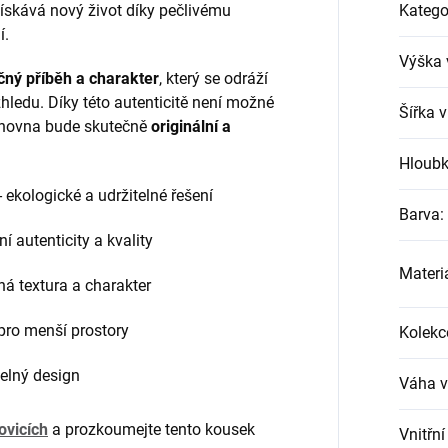
 získává nový život díky pečlivému
Katego
í.
Výška 
čný příběh a charakter
, který se odráží
zhledu. Díky této autenticitě není možné
Šířka 
nihovna bude skutečně
originální a
Hloubk
- ekologické a udržitelné řešení
Barva
:
í autenticity a kvality
Materi
ná textura a charakter
 pro menší prostory
Kolekc
elný design
Váha v
ovicích
a prozkoumejte tento kousek
Vnitřní