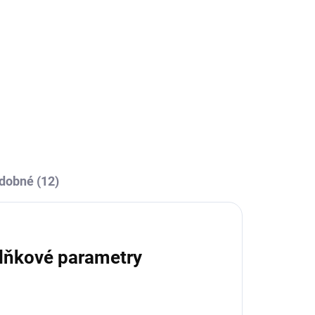
ÝDNY
TÝDNY
Bologna - knihovna, 60cm
25 490 Kč
Do košíku
dobné (12)
lňkové parametry