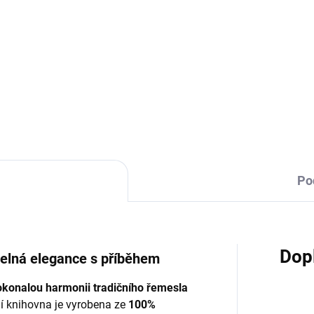
TÝDNY
T
ogna - jídelní stůl
Bologna 2 - knihovna
18 190 Kč
33 990 Kč
Detail
Do košíku
Po
Dop
telná elegance s příběhem
okonalou harmonii tradičního řemesla
í knihovna je vyrobena ze
100%