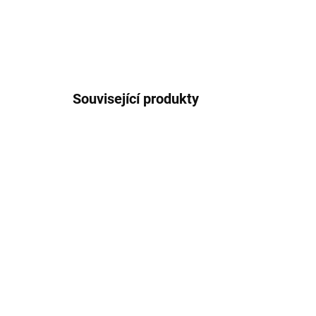
Související produkty
KG0022
SKLADEM U DODAVATELE 2-3