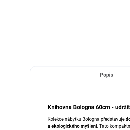
TÝDNY
Bologna - TV stolek
Bol
32 390 Kč
od
Do košíku
Popis
Knihovna Bologna 60cm - udrži
Kolekce nábytku Bologna představuje
d
a ekologického myšlení
. Tato kompaktn