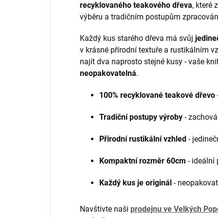
recyklovaného teakového dřeva
, které
výběru a tradičním postupům zpracován
Každý kus starého dřeva má svůj
jedine
v krásné přírodní textuře a rustikálním v
najít dva naprosto stejné kusy - vaše k
neopakovatelná
.
100% recyklované teakové dřevo
Tradiční postupy výroby
- zachován
Přirodní rustikální vzhled
- jedineč
Kompaktní rozměr 60cm
- ideální
Každý kus je originál
- neopakovat
Navštivte naši
prodejnu ve Velkých Pop