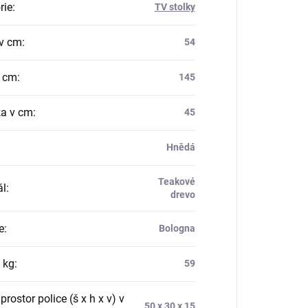
rie
:
TV stolky
v cm
:
54
v cm
:
145
a v cm
:
45
Hnědá
Teakové
ál
:
drevo
e
:
Bologna
 kg
:
59
 prostor police (š x h x v) v
50 x 30 x 15