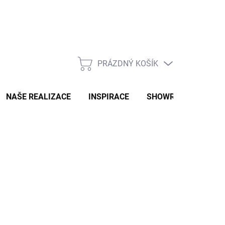
PRÁZDNÝ KOŠÍK
NÁKUPNÍ
KOŠÍK
NAŠE REALIZACE
INSPIRACE
SHOWROOM
NAŠ
2-3 TÝDNY