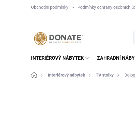
Přejít
Obchodní podmínky
Podmínky ochrany osobních ú
na
obsah
INTERIÉROVÝ NÁBYTEK
ZAHRADNÍ NÁBY
Domů
Interiérový nábytek
TV stolky
Bolog
Neohodnoceno
Podrobnosti hodn