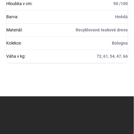
Hloubka v cm
:
90 /100
Barva
:
Hnědá
Materiál
:
Recyklované teakové drevo
Kolekce
:
Bologna
Váha v kg
:
72, 61, 54, 47, 66
Z
á
p
a
t
í