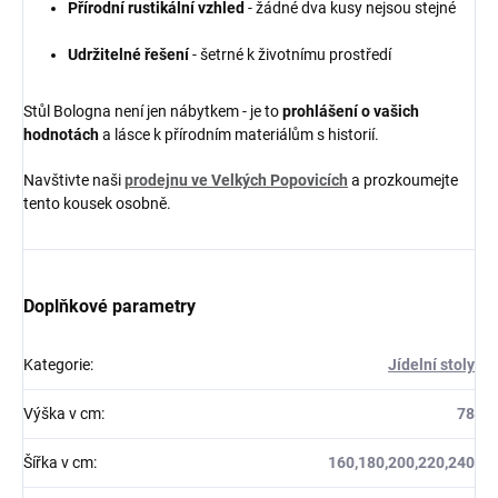
Přírodní rustikální vzhled
- žádné dva kusy nejsou stejné
Udržitelné řešení
- šetrné k životnímu prostředí
Stůl Bologna není jen nábytkem - je to
prohlášení o vašich
hodnotách
a lásce k přírodním materiálům s historií.
Navštivte naši
prodejnu ve Velkých Popovicích
a prozkoumejte
tento kousek osobně.
Doplňkové parametry
Kategorie
:
Jídelní stoly
Výška v cm
:
78
Šířka v cm
:
160,180,200,220,240