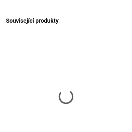
ZEPTAT SE
HLÍDAT
Související produkty
SKLADEM U DODAVATELE 2-3 TÝDNY
SKLADEM U DODAVATELE 2-3 TÝDNY
Draser - komoda
Bologna 2 - knihovna
30 710 Kč
33 990 Kč
od
Detail
Do košíku