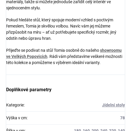
materiály, takže si můžete jednoduše zařídit celý interiér ve
sjednoceném stylu.
Pokud hledáte stůl, který spojuje moderní vzhled s poctivým
řemeslem, Tomia je skvělou volbou. Navíc vám jej můžeme
přizpůsobit na míru – ať už potřebujete specifický rozměr, jiný
odstín nebo úpravu hran.
Přijeďte se podívat na stůl Tomia osobně do našeho
showroomu
ve Velkých Popovicích
. Rádi vám představíme veškeré možnosti
této kolekce a pomůžeme s výběrem ideální varianty.
Doplňkové parametry
Kategorie
:
Jídelní stoly
Výška v cm
:
78
Šířka v cm
:
180, 160, 200, 240, 220, 140