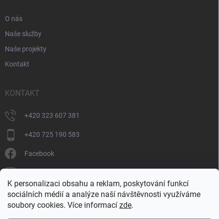
O nás
Naše služby
Naše projekty
Kontakt
KONTAKT
+420 323 607 381
+420 725 190 583
Facebook
donate_cz
K personalizaci obsahu a reklam, poskytování funkcí
+420 725 190 583
sociálních médií a analýze naší návštěvnosti využíváme
soubory cookies. Více informací
zde
.