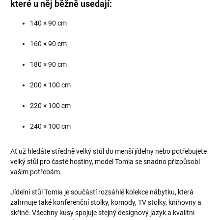
které u něj běžně usedají:
140 × 90 cm
160 × 90 cm
180 × 90 cm
200 × 100 cm
220 × 100 cm
240 × 100 cm
Ať už hledáte středně velký stůl do menší jídelny nebo potřebujete
velký stůl pro časté hostiny, model Tomia se snadno přizpůsobí
vašim potřebám.
Jídelní stůl Tomia je součástí rozsáhlé kolekce nábytku, která
zahrnuje také konferenční stolky, komody, TV stolky, knihovny a
skříně. Všechny kusy spojuje stejný designový jazyk a kvalitní