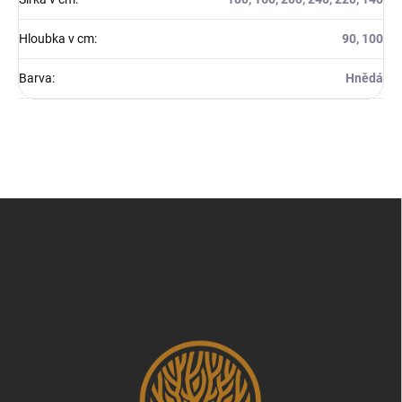
Hloubka v cm
:
90, 100
Barva
:
Hnědá
Z
á
p
a
t
í