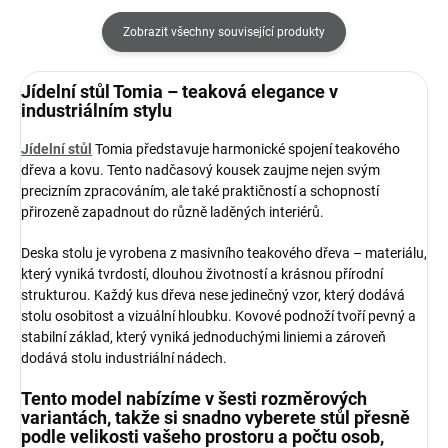
Zobrazit všechny související produkty
Jídelní stůl Tomia – teaková elegance v
industriálním stylu
Jídelní stůl
Tomia představuje harmonické spojení teakového
dřeva a kovu. Tento nadčasový kousek zaujme nejen svým
precizním zpracováním, ale také praktičností a schopností
přirozeně zapadnout do různě laděných interiérů.
Deska stolu je vyrobena z masivního teakového dřeva – materiálu,
který vyniká tvrdostí, dlouhou životností a krásnou přírodní
strukturou. Každý kus dřeva nese jedinečný vzor, který dodává
stolu osobitost a vizuální hloubku. Kovové podnoží tvoří pevný a
stabilní základ, který vyniká jednoduchými liniemi a zároveň
dodává stolu industriální nádech.
Tento model nabízíme v šesti rozměrových
variantách, takže si snadno vyberete stůl přesně
podle velikosti vašeho prostoru a počtu osob,