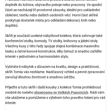
doplněk do ložnice, obývacího pokoje nebo pracovny. Ve spodní
části se nacházejí tři prostorné zásuvky, ideální pro uskladnění
oblečení, textilu nebo dalších osobních věcí. Horní část skříně
poskytuje dostatek místa pro odkládání dekorací, knih nebo
doplňků.
Skříň je součástí ucelené nábytkové kolekce, která zahrnuje také
konferenční stolky, komody, TV stolky, knihovny a jídelní stoly.
Všechny kusy z této řady spojuje stejná kombinace masivního
teaku a černé kovové konstrukce, díky čemuž si snadno zařídíte
interiér v jednotném a harmonickém stylu.
Vybíráte-li nábytek s důrazem na kvalitu, design a praktičnost,
skříň Tomia vás nezklame. Nadčasový vzhled a pevné zpracování
zaručují dlouhou životnost a snadnou údržbu.
Přijeďte si tuto skříň i další kousky z kolekce Tomia prohlédnout
osobně do našeho
showroomu ve Velkých Popovicích
. Rádi vám
vše ukážeme a pomůžeme s výběrem toho pravého řešení pro váš
interiér.