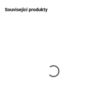
Související produkty
SKLADEM U DODAVATELE 2-3 TÝDNY
SKLADEM U DODAVATELE 2-3 TÝDNY
Tomia - skříň
Tomia - konferenční
stolek
50 360 Kč
12 590 Kč
od
Do košíku
Detail