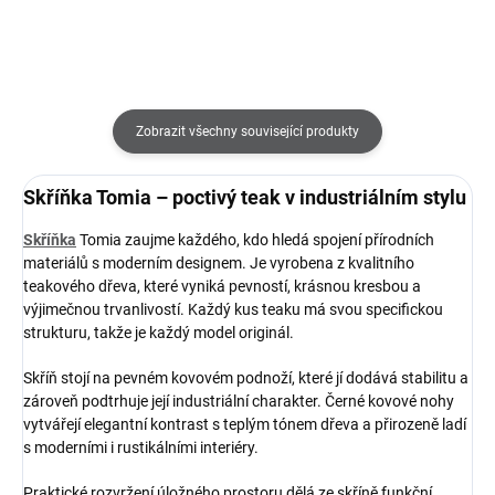
Zobrazit všechny související produkty
Skříňka Tomia – poctivý teak v industriálním stylu
Skříňka
Tomia zaujme každého, kdo hledá spojení přírodních
materiálů s moderním designem. Je vyrobena z kvalitního
teakového dřeva, které vyniká pevností, krásnou kresbou a
výjimečnou trvanlivostí. Každý kus teaku má svou specifickou
strukturu, takže je každý model originál.
Skříň stojí na pevném kovovém podnoží, které jí dodává stabilitu a
zároveň podtrhuje její industriální charakter. Černé kovové nohy
vytvářejí elegantní kontrast s teplým tónem dřeva a přirozeně ladí
s moderními i rustikálními interiéry.
Praktické rozvržení úložného prostoru dělá ze skříně funkční