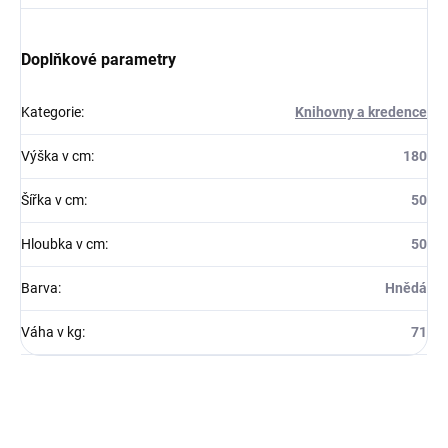
Doplňkové parametry
Kategorie
:
Knihovny a kredence
Výška v cm
:
180
Šířka v cm
:
50
Hloubka v cm
:
50
Barva
:
Hnědá
Váha v kg
:
71