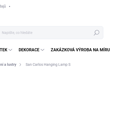
dajů
Hledat
TEK
DEKORACE
ZAKÁZKOVÁ VÝROBA NA MÍRU
ní a lustry
San Carlos Hanging Lamp S
ocení
ZNAČKA:
RIVIÉRA MAISON
4 290 Kč
/ ks
Měrná
SKLADEM U DODAVATELE 
cena:
MOŽNOSTI DORUČENÍ