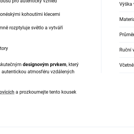
usu pro autentický vzhled
Výška 
donéskými kohoutími klecemi
Materi
ě rozptyluje světlo a vytváří
Průměr
tory
Ruční 
e skutečným
designovým prvkem
, který
Včetně 
mu autentickou atmosféru vzdálených
ovicích
a prozkoumejte tento kousek