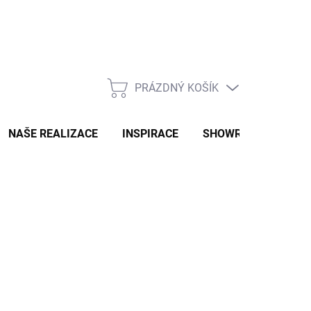
PRÁZDNÝ KOŠÍK
NÁKUPNÍ
KOŠÍK
NAŠE REALIZACE
INSPIRACE
SHOWROOM
NAŠ
2-3 TÝDNY