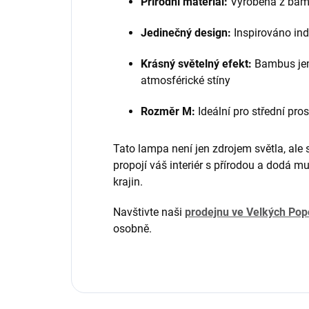
Přírodní materiál:
Vyrobena z bamb
Jedinečný design:
Inspirováno in
Krásný světelný efekt:
Bambus jemn
atmosférické stíny
Rozměr M:
Ideální pro střední pros
Tato lampa není jen zdrojem světla, al
propojí váš interiér s přírodou a dodá 
krajin.
Navštivte naši
prodejnu ve Velkých Pop
osobně.