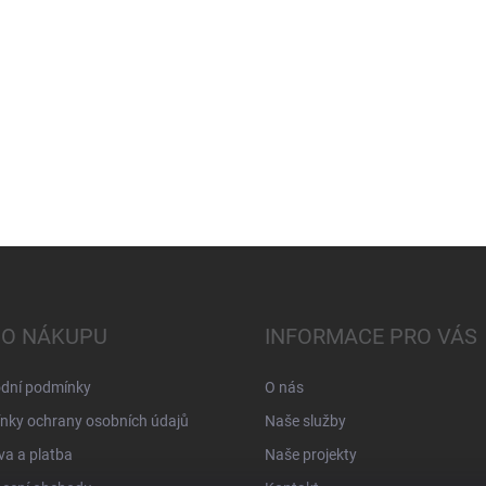
 O NÁKUPU
INFORMACE PRO VÁS
dní podmínky
O nás
nky ochrany osobních údajů
Naše služby
a a platba
Naše projekty