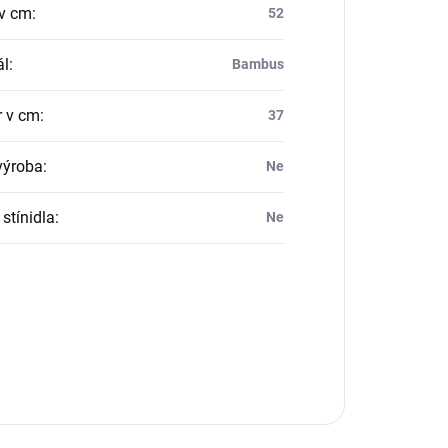
v cm
:
52
ál
:
Bambus
 v cm
:
37
výroba
:
Ne
stínidla
:
Ne