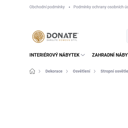
Přejít
Obchodní podmínky
Podmínky ochrany osobních ú
na
obsah
INTERIÉROVÝ NÁBYTEK
ZAHRADNÍ NÁBY
Domů
Dekorace
Osvětlení
Stropní osvětle
Neohodnoceno
Podrobnosti hodn