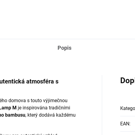
Popis
Dop
utentická atmosféra s
svého domova s touto výjimečnou
 Lamp M
je inspirována tradičními
Katego
ího bambusu
, který dodává každému
EAN
: