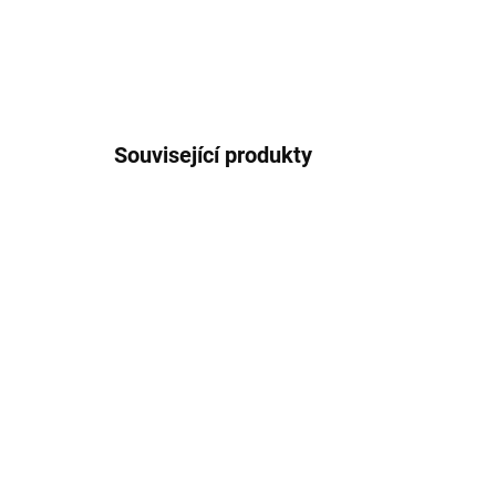
Související produkty
564230
SKLADEM U DODAVATELE 2-3