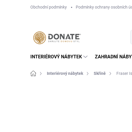
Přejít
Obchodní podmínky
Podmínky ochrany osobních ú
na
obsah
INTERIÉROVÝ NÁBYTEK
ZAHRADNÍ NÁBY
Domů
Interiérový nábytek
Skříně
Fraser Is
Neohodnoceno
Podrobnosti hodn