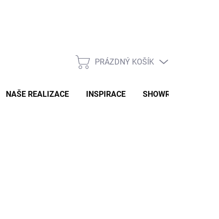
PRÁZDNÝ KOŠÍK
NÁKUPNÍ
KOŠÍK
NAŠE REALIZACE
INSPIRACE
SHOWROOM
NAŠ
2-3 TÝDNY