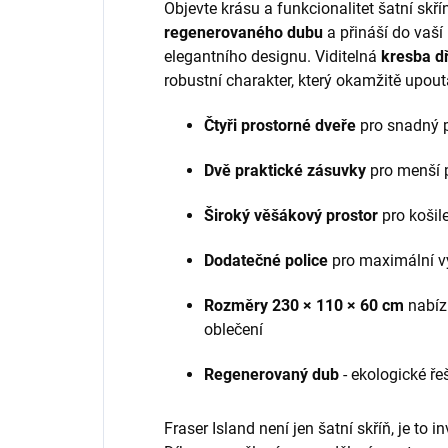
Objevte krásu a funkcionalitet šatní skří
regenerovaného dubu
a přináší do vaší
elegantního designu. Viditelná
kresba d
robustní charakter, který okamžitě upou
Čtyři prostorné dveře
pro snadný p
Dvě praktické zásuvky
pro menší 
Široký věšákový prostor
pro košile
Dodatečné police
pro maximální vy
Rozměry 230 × 110 × 60 cm
nabíz
oblečení
Regenerovaný dub
- ekologické ř
Fraser Island není jen šatní skříň, je to 