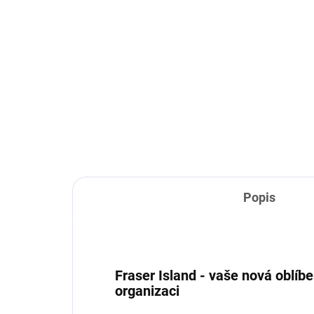
TÝDNY
Fraser Island - konzolový
Fra
stolek
37
31 190 Kč
Do košíku
Popis
Fraser Island - vaše nová oblíb
organizaci