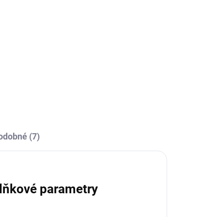
ÝDNY
na
odobné (7)
lňkové parametry