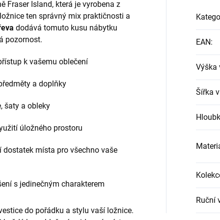
ně Fraser Island, která je vyrobena z
 ložnice ten správný mix praktičnosti a
Katego
řeva
dodává tomuto kusu nábytku
tá pozornost.
EAN
:
řístup k vašemu oblečení
Výška 
předměty a doplňky
Šířka 
, šaty a obleky
Hloubk
užití úložného prostoru
Materi
í dostatek místa pro všechno vaše
Kolekc
ešení s jedinečným charakterem
Ruční 
investice do pořádku a stylu vaší ložnice.