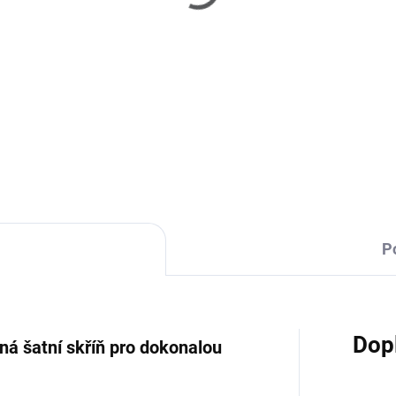
TÝDNY
T
ser island II - knihovna
Fraser island - knihov
 480 Kč
82 480 Kč
Do košíku
Do košíku
P
Dop
ená šatní skříň pro dokonalou