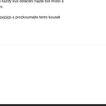
 každý kus oblečení najde své místo a
ní.
ovicích
a prozkoumejte tento kousek