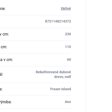
rie
:
Skříně
8721148214372
v cm
:
230
v cm
:
110
a v cm
:
60
Rekultivované dubové
ál
:
drevo, mdf
e
:
Fraser Island
výroba
:
Ano