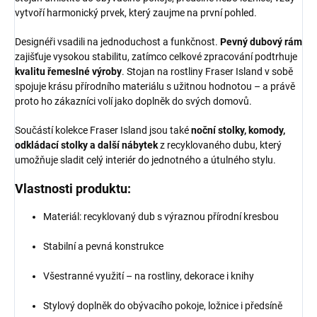
vytvoří harmonický prvek, který zaujme na první pohled.
Designéři vsadili na jednoduchost a funkčnost.
Pevný dubový rám
zajišťuje vysokou stabilitu, zatímco celkové zpracování podtrhuje
kvalitu řemeslné výroby
. Stojan na rostliny Fraser Island v sobě
spojuje krásu přírodního materiálu s užitnou hodnotou – a právě
proto ho zákazníci volí jako doplněk do svých domovů.
Součástí kolekce Fraser Island jsou také
noční stolky, komody,
odkládací stolky a další nábytek
z recyklovaného dubu, který
umožňuje sladit celý interiér do jednotného a útulného stylu.
Vlastnosti produktu:
Materiál: recyklovaný dub s výraznou přírodní kresbou
Stabilní a pevná konstrukce
Všestranné využití – na rostliny, dekorace i knihy
Stylový doplněk do obývacího pokoje, ložnice i předsíně