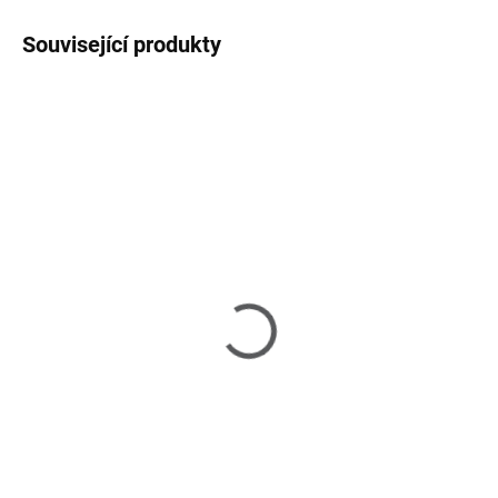
Související produkty
SKLADEM U DODAVATELE 2-3 TÝDNY
SKLADEM U DODAVATELE 2-3 TÝDNY
Fraser Island - konzolový
Fraser island II -
stolek
knihovna
31 190 Kč
37 480 Kč
Do košíku
Do košíku