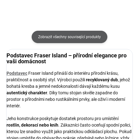
Zobrazit všechny související produkty
Podstavec Fraser Island – přírodní elegance pro
vaši domácnost
Podstavec
Fraser Island přináší do interiéru přírodní krásu,
praktičnost a osobitý styl. Výrobci použili
recyklovaný dub
, jehož
bohatá kresba a jemné nedokonalosti dávají každému kusu
autentický charakter
. Díky tomu stojan skvěle zapadne do
prostor s přírodními nebo rustikálními prvky, ale oživí i moderní
interiér.
Jeho konstrukce poskytuje dostatek prostoru pro umístění
rostlin, dekorací nebo knih
. Zákazníci často oceňují spodní polici,
kterou lze snadno využít jako praktickou odkládací plochu. Pokud
stojan umístíte do obývacího pokoje, předsíně nebo ložnice, vždy