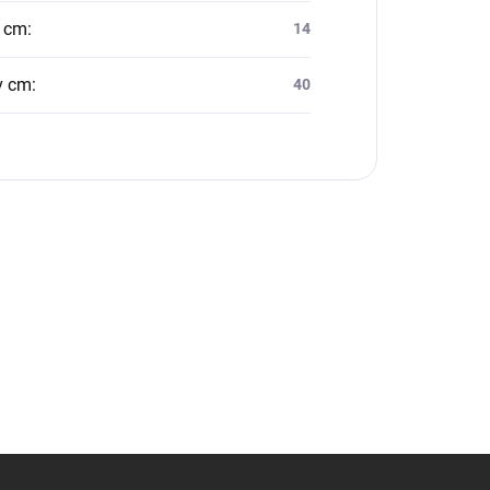
v cm
:
14
v cm
:
40