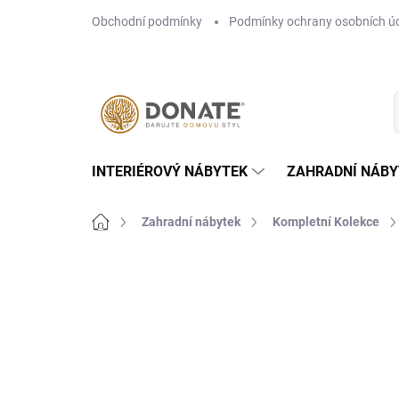
Přejít
Obchodní podmínky
Podmínky ochrany osobních ú
na
obsah
INTERIÉROVÝ NÁBYTEK
ZAHRADNÍ NÁBY
Domů
Zahradní nábytek
Kompletní Kolekce
Neohodnoceno
Podrobnosti hodn