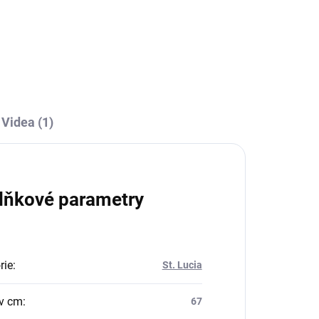
Do košíku
Videa (1)
lňkové parametry
rie
:
St. Lucia
v cm
:
67