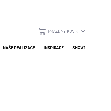
PRÁZDNÝ KOŠÍK
NÁKUPNÍ
KOŠÍK
NAŠE REALIZACE
INSPIRACE
SHOWROOM
NAŠ
2-3 TÝDNY