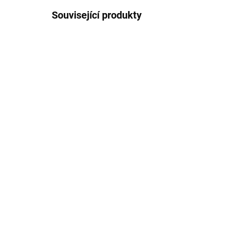
Související produkty
72000093
SKLADEM
(2 KS)
St. Lucia - Rohový polštář
St.
pravý
kře
2 990 Kč
28