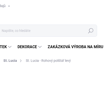
dajů
Hledat
TEK
DEKORACE
ZAKÁZKOVÁ VÝROBA NA MÍRU
St. Lucia
St. Lucia - Rohový polštář levý
ocení
ZNAČKA:
APPLE BEE
2 990 Kč
/ ks
Měrná
SKLADEM U DODAVATELE 
cena:
MOŽNOSTI DORUČENÍ